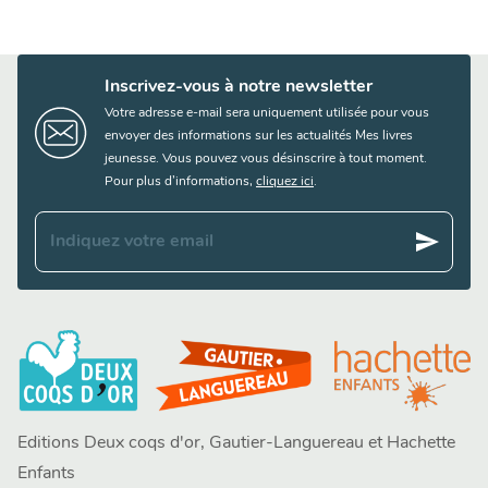
Inscrivez-vous à notre newsletter
Votre adresse e-mail sera uniquement utilisée pour vous
envoyer des informations sur les actualités Mes livres
jeunesse. Vous pouvez vous désinscrire à tout moment.
Pour plus d’informations,
cliquez ici
.
send
Indiquez votre email
Editions Deux coqs d'or, Gautier-Languereau et Hachette
Enfants