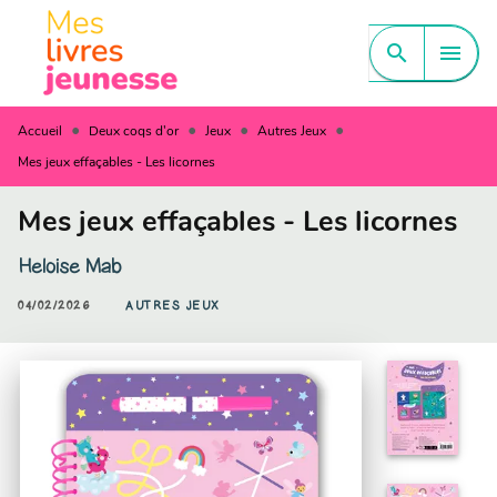
MENU
RECHERCHE
CONTENU
search
menu
PIED DE PAGE
•
•
•
•
Accueil
Deux coqs d'or
Jeux
Autres Jeux
Mes jeux effaçables - Les licornes
Mes jeux effaçables - Les licornes
Heloise Mab
04/02/2026
AUTRES JEUX