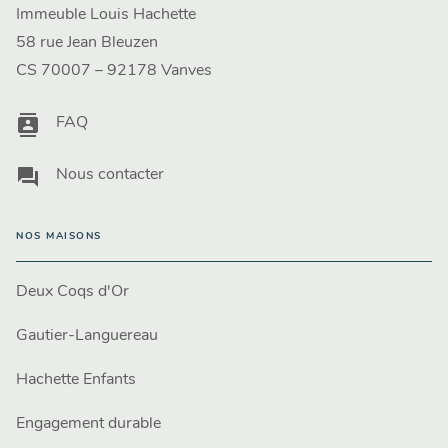
Immeuble Louis Hachette
58 rue Jean Bleuzen
CS 70007 – 92178 Vanves
contacts
FAQ
question_answer
Nous contacter
NOS MAISONS
Deux Coqs d'Or
Gautier-Languereau
Hachette Enfants
Engagement durable