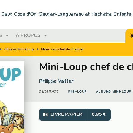
PIED DE PAGE
ns Deux Coqs d'Or, Gautier-Languereau et Hachette Enfants
arrow_drop_down
arrow_drop_down
S
À PROPOS
•
•
Albums Mini-Loup
Mini-Loup chef de chantier
Mini-Loup chef de c
Philippe Matter
24/09/2025
MINI-LOUP
ALBUMS MINI-LOUP
menu_book
LIVRE PAPIER
6,95 €