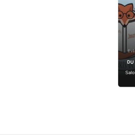
ÉV
DU 
Salo