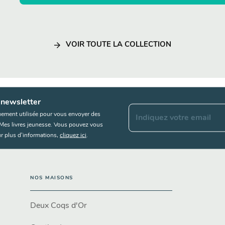
arrow_forward
VOIR TOUTE LA COLLECTION
 newsletter
uement utilisée pour vous envoyer des
Indiquez votre email
s Mes livres jeunesse. Vous pouvez vous
r plus d’informations,
cliquez ici
.
NOS MAISONS
Deux Coqs d'Or