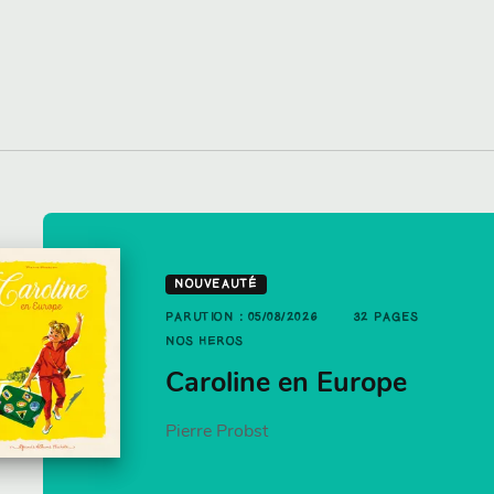
UTION : 21/01/2026
12 PAGES
NOUVEAUTÉ
PAGES
S HÉROS
PARUTION : 05/08/2026
32 PAGES
ujourd'hui c'est
NOS HÉROS
t pizza
ancakes par Jamie
Caroline en Europe
liver
Pierre Probst
mie Oliver