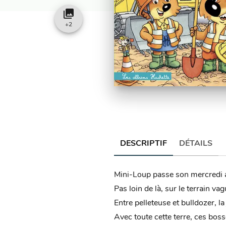
collections
+
2
DESCRIPTIF
DÉTAILS
Mini-Loup passe son mercredi a
Pas loin de là, sur le terrain va
Entre pelleteuse et bulldozer, l
Avec toute cette terre, ces bosse