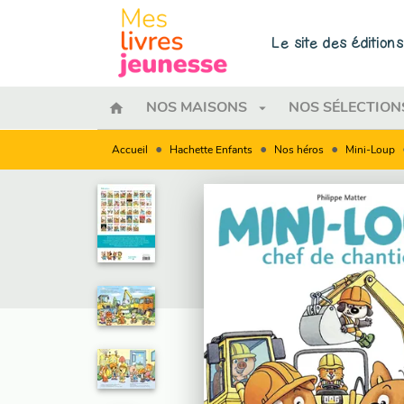
MENU
RECHERCHE
CONTENU
Le site des éditio
home
arrow_drop_down
NOS MAISONS
NOS SÉLECTION
•
•
•
Accueil
Hachette Enfants
Nos héros
Mini-Loup