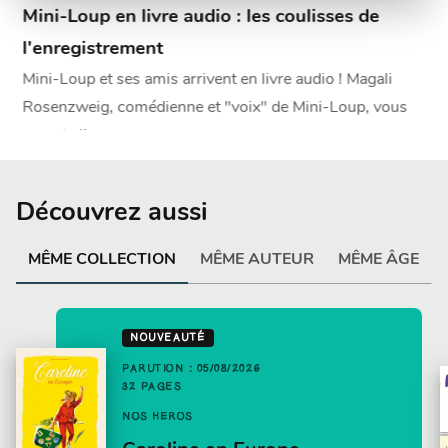
Mini-Loup en livre audio : les coulisses de
l'enregistrement
Mini-Loup et ses amis arrivent en livre audio ! Magali
Rosenzweig, comédienne et "voix" de Mini-Loup, vous
raconte l'en
…
Découvrez aussi
MÊME COLLECTION
MÊME AUTEUR
MÊME ÂGE
NOUVEAUTÉ
PARUTION : 05/08/2026
32 PAGES
NOS HÉROS