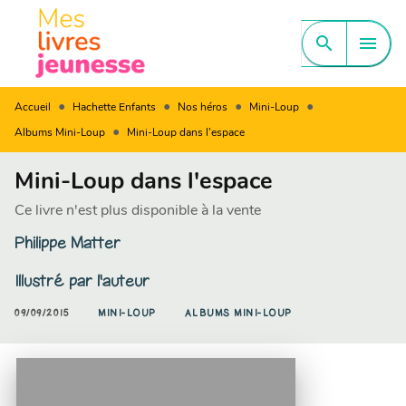
MENU
RECHERCHE
CONTENU
search
menu
PIED DE PAGE
•
•
•
•
Accueil
Hachette Enfants
Nos héros
Mini-Loup
•
Albums Mini-Loup
Mini-Loup dans l'espace
Mini-Loup dans l'espace
Ce livre n'est plus disponible à la vente
Philippe Matter
Illustré par
l'auteur
09/09/2015
MINI-LOUP
ALBUMS MINI-LOUP