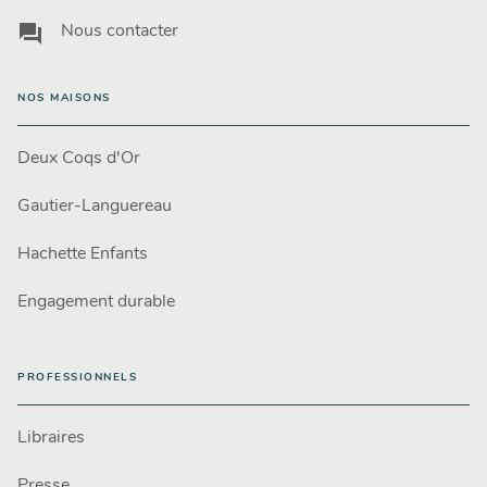
question_answer
Nous contacter
NOS MAISONS
Deux Coqs d'Or
Gautier-Languereau
Hachette Enfants
Engagement durable
PROFESSIONNELS
Libraires
Presse