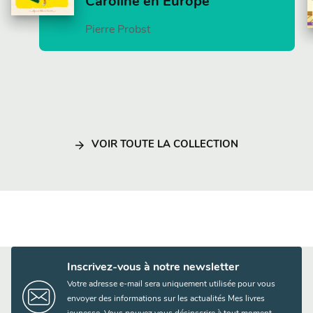
Caroline en Europe
Pierre Probst
arrow_forward
VOIR TOUTE LA COLLECTION
Inscrivez-vous à notre newsletter
Votre adresse e-mail sera uniquement utilisée pour vous
envoyer des informations sur les actualités Mes livres