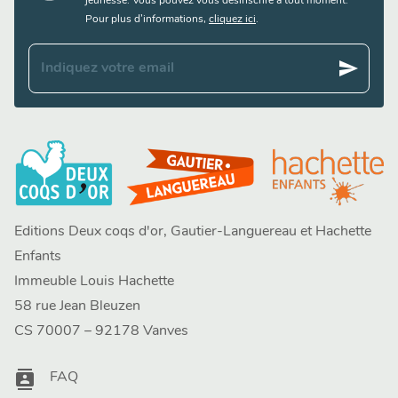
jeunesse. Vous pouvez vous désinscrire à tout moment.
Pour plus d’informations,
cliquez ici
.
send
Indiquez votre email
Editions Deux coqs d'or, Gautier-Languereau et Hachette
Enfants
Immeuble Louis Hachette
58 rue Jean Bleuzen
CS 70007 – 92178 Vanves
contacts
FAQ