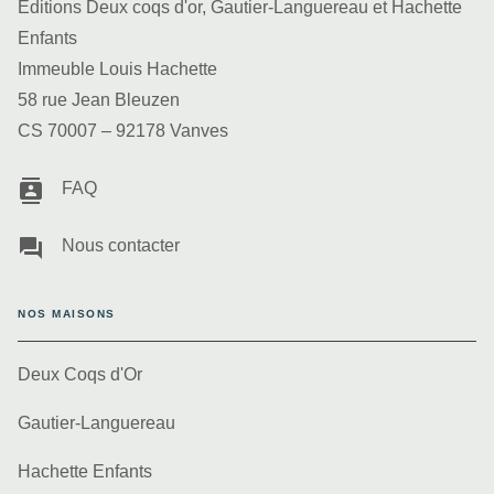
Editions Deux coqs d'or, Gautier-Languereau et Hachette
Enfants
Immeuble Louis Hachette
58 rue Jean Bleuzen
CS 70007 – 92178 Vanves
contacts
FAQ
question_answer
Nous contacter
NOS MAISONS
Deux Coqs d'Or
Gautier-Languereau
Hachette Enfants