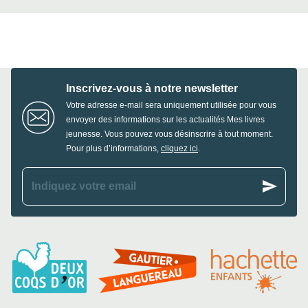
Inscrivez-vous à notre newsletter
Votre adresse e-mail sera uniquement utilisée pour vous
envoyer des informations sur les actualités Mes livres
jeunesse. Vous pouvez vous désinscrire à tout moment.
Pour plus d’informations,
cliquez ici
.
send
Indiquez votre email