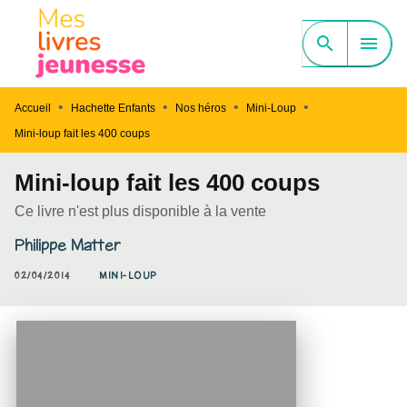
MENU
RECHERCHE
CONTENU
search
menu
PIED DE PAGE
•
•
•
•
Accueil
Hachette Enfants
Nos héros
Mini-Loup
Mini-loup fait les 400 coups
Mini-loup fait les 400 coups
Ce livre n'est plus disponible à la vente
Philippe Matter
02/04/2014
MINI-LOUP