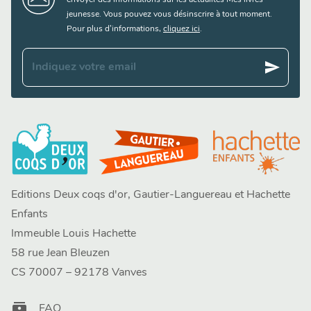
jeunesse. Vous pouvez vous désinscrire à tout moment.
Pour plus d’informations,
cliquez ici
.
send
Indiquez votre email
Editions Deux coqs d'or, Gautier-Languereau et Hachette
Enfants
Immeuble Louis Hachette
58 rue Jean Bleuzen
CS 70007 – 92178 Vanves
contacts
FAQ