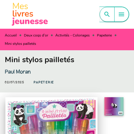
MENU
RECHERCHE
CONTENU
search
menu
PIED DE PAGE
•
•
•
•
Accueil
Deux coqs d'or
Activités - Coloriages
Papeterie
Mini stylos pailletés
Mini stylos pailletés
Paul Moran
02/07/2025
PAPETERIE