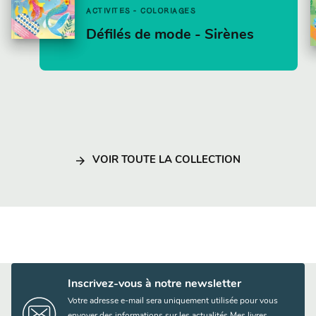
ACTIVITÉS - COLORIAGES
Défilés de mode - Sirènes
arrow_forward
VOIR TOUTE LA COLLECTION
Inscrivez-vous à notre newsletter
Votre adresse e-mail sera uniquement utilisée pour vous
envoyer des informations sur les actualités Mes livres