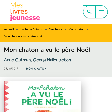
MENU
RECHERCHE
CONTENU
search
menu
PIED DE PAGE
•
•
•
•
Accueil
Hachette Enfants
Nos héros
Mon chaton
Mon chaton a vu le père Noël
Mon chaton a vu le père Noël
Anne Gutman
,
Georg Hallensleben
02/11/2017
MON CHATON