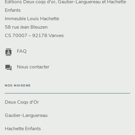
Editions Deux coqs d'or, Gautier-Languereau et Hachette
Enfants
Immeuble Louis Hachette
58 rue Jean Bleuzen
CS 70007 – 92178 Vanves
contacts
FAQ
question_answer
Nous contacter
NOS MAISONS
Deux Coqs d'Or
Gautier-Languereau
Hachette Enfants