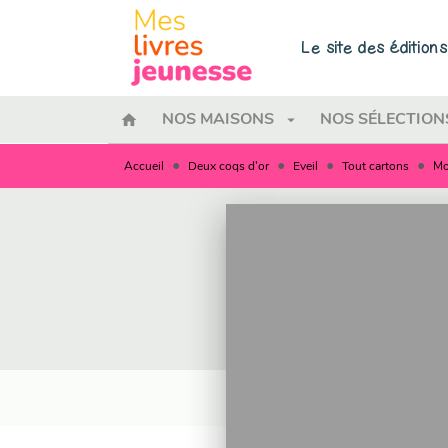
MENU
RECHERCHE
CONTENU
Le site des éditio
home
arrow_drop_down
NOS MAISONS
NOS SÉLECTION
•
•
•
•
Accueil
Deux coqs d'or
Eveil
Tout cartons
Mo