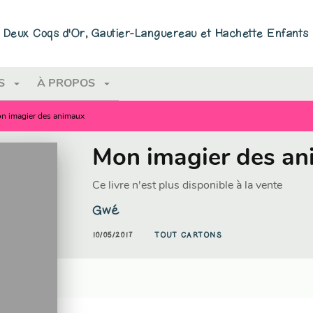
PIED DE PAGE
ns Deux Coqs d'Or, Gautier-Languereau et Hachette Enfants
arrow_drop_down
arrow_drop_down
S
À PROPOS
n imagier des animaux
Mon imagier des a
Ce livre n'est plus disponible à la vente
Gwé
10/05/2017
TOUT CARTONS