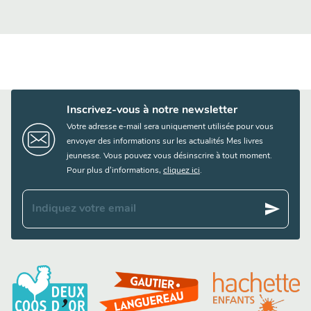
Inscrivez-vous à notre newsletter
Votre adresse e-mail sera uniquement utilisée pour vous
envoyer des informations sur les actualités Mes livres
jeunesse. Vous pouvez vous désinscrire à tout moment.
Pour plus d’informations,
cliquez ici
.
send
Indiquez votre email