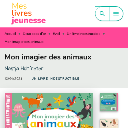
MENU
RECHERCHE
CONTENU
search
menu
PIED DE PAGE
•
•
•
•
Accueil
Deux coqs d'or
Eveil
Un livre indestructible
Mon imagier des animaux
Mon imagier des animaux
Nastja Holtfreter
12/04/2023
UN LIVRE INDESTRUCTIBLE