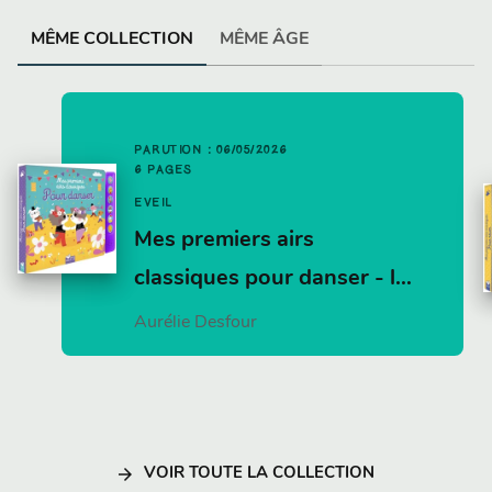
MÊME COLLECTION
MÊME ÂGE
PARUTION : 06/05/2026
6 PAGES
EVEIL
Mes premiers airs
classiques pour danser - l…
Aurélie Desfour
arrow_forward
VOIR TOUTE LA COLLECTION