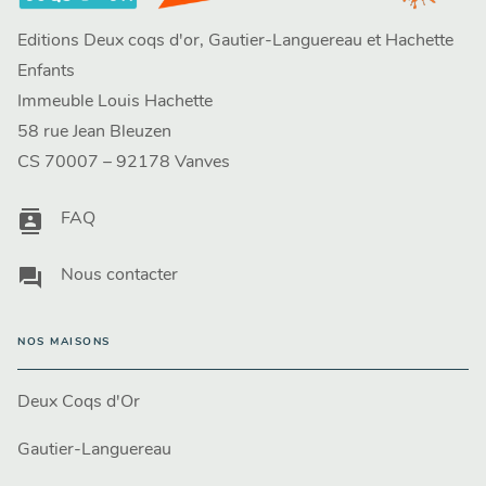
Editions Deux coqs d'or, Gautier-Languereau et Hachette
Enfants
Immeuble Louis Hachette
58 rue Jean Bleuzen
CS 70007 – 92178 Vanves
contacts
FAQ
question_answer
Nous contacter
NOS MAISONS
Deux Coqs d'Or
Gautier-Languereau