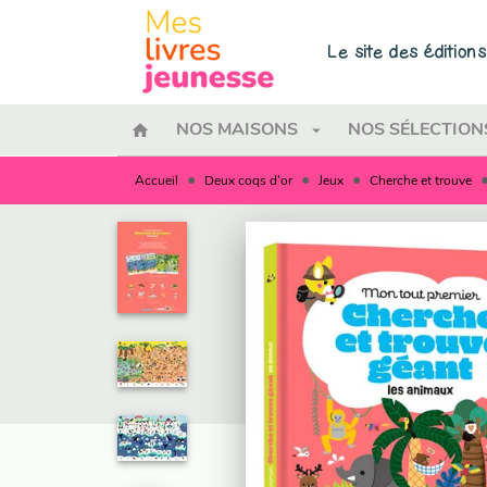
MENU
RECHERCHE
CONTENU
Le site des éditio
home
arrow_drop_down
NOS MAISONS
NOS SÉLECTION
•
•
•
Accueil
Deux coqs d'or
Jeux
Cherche et trouve