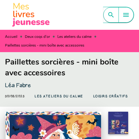
MENU
RECHERCHE
CONTENU
search
menu
PIED DE PAGE
•
•
•
Accueil
Deux coqs d'or
Les ateliers du calme
Paillettes sorcières - mini boîte avec accessoires
Paillettes sorcières - mini boîte
avec accessoires
Léa Fabre
30/08/2023
LES ATELIERS DU CALME
LOISIRS CRÉATIFS