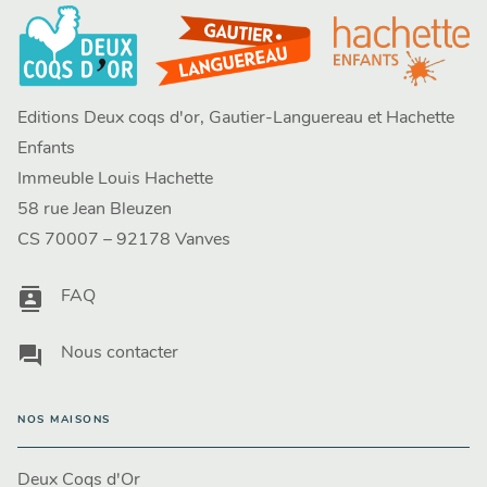
Editions Deux coqs d'or, Gautier-Languereau et Hachette
Enfants
Immeuble Louis Hachette
58 rue Jean Bleuzen
CS 70007 – 92178 Vanves
contacts
FAQ
question_answer
Nous contacter
NOS MAISONS
Deux Coqs d'Or