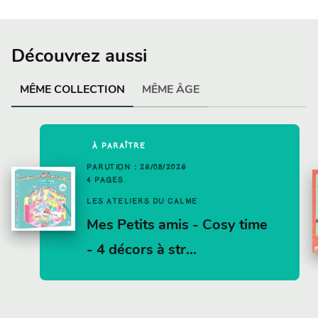
Découvrez aussi
MÊME COLLECTION
MÊME ÂGE
À PARAÎTRE
PARUTION : 26/08/2026
4 PAGES
LES ATELIERS DU CALME
Mes Petits amis - Cosy time
- 4 décors à str…