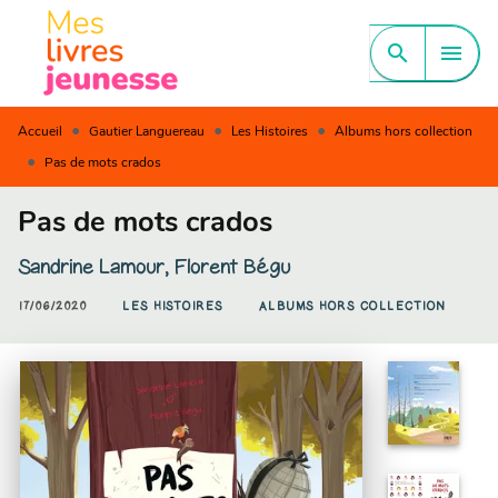
MENU
RECHERCHE
CONTENU
search
menu
PIED DE PAGE
•
•
•
Accueil
Gautier Languereau
Les Histoires
Albums hors collection
•
Pas de mots crados
Pas de mots crados
Sandrine Lamour
,
Florent Bégu
17/06/2020
LES HISTOIRES
ALBUMS HORS COLLECTION