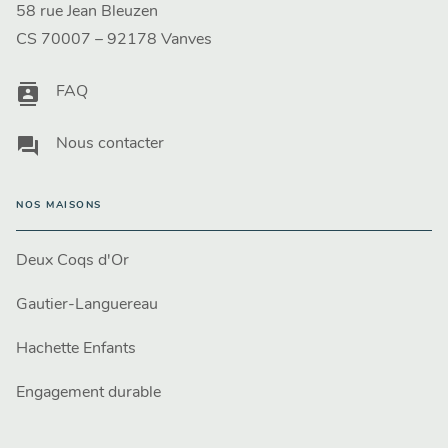
58 rue Jean Bleuzen
CS 70007 – 92178 Vanves
contacts
FAQ
question_answer
Nous contacter
NOS MAISONS
Deux Coqs d'Or
Gautier-Languereau
Hachette Enfants
Engagement durable