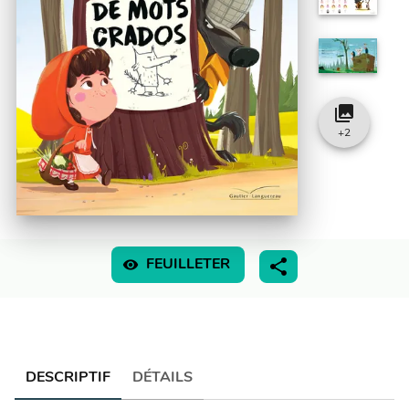
collections
+
2
visibility
FEUILLETER
DESCRIPTIF
DÉTAILS