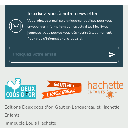
Inscrivez-vous à notre newsletter
Votre adresse e-mail sera uniquement utilisée pour vous
envoyer des informations sur les actualités Mes livres
jeunesse. Vous pouvez vous désinscrire à tout moment.
Pour plus d’informations,
cliquez ici
.
send
Indiquez votre email
Editions Deux coqs d'or, Gautier-Languereau et Hachette
Enfants
Immeuble Louis Hachette