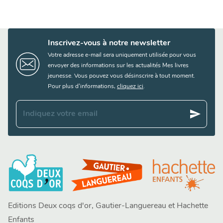
Inscrivez-vous à notre newsletter
Votre adresse e-mail sera uniquement utilisée pour vous
envoyer des informations sur les actualités Mes livres
jeunesse. Vous pouvez vous désinscrire à tout moment.
Pour plus d’informations,
cliquez ici
.
send
Indiquez votre email
Editions Deux coqs d'or, Gautier-Languereau et Hachette
Enfants