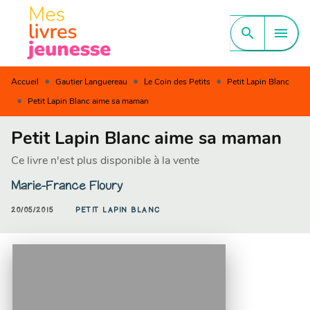
MENU
RECHERCHE
CONTENU
search
menu
PIED DE PAGE
•
•
•
Accueil
Gautier Languereau
Le Coin des Petits
Petit Lapin Blanc
•
Petit Lapin Blanc aime sa maman
Petit Lapin Blanc aime sa maman
Ce livre n'est plus disponible à la vente
Marie-France Floury
20/05/2015
PETIT LAPIN BLANC