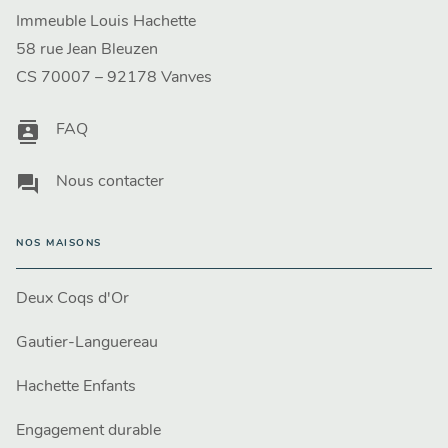
Immeuble Louis Hachette
58 rue Jean Bleuzen
CS 70007 – 92178 Vanves
contacts
FAQ
question_answer
Nous contacter
NOS MAISONS
Deux Coqs d'Or
Gautier-Languereau
Hachette Enfants
Engagement durable