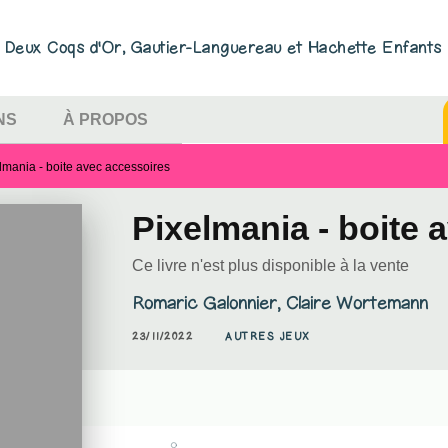
U
PIED DE PAGE
ns Deux Coqs d'Or, Gautier-Languereau et Hachette Enfants
NS
À PROPOS
lmania - boite avec accessoires
Pixelmania - boite 
Ce livre n'est plus disponible à la vente
Romaric Galonnier
,
Claire Wortemann
23/11/2022
AUTRES JEUX