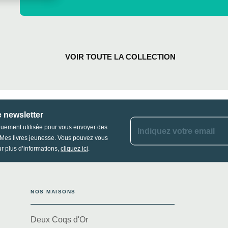
VOIR TOUTE LA COLLECTION
e newsletter
quement utilisée pour vous envoyer des
Indiquez votre email
s Mes livres jeunesse. Vous pouvez vous
r plus d’informations,
cliquez ici
.
NOS MAISONS
Deux Coqs d'Or