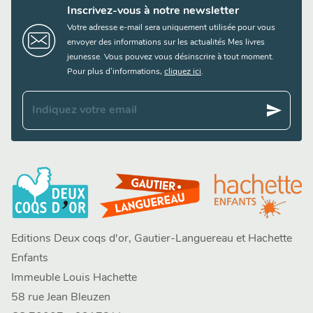
Inscrivez-vous à notre newsletter
Votre adresse e-mail sera uniquement utilisée pour vous
envoyer des informations sur les actualités Mes livres
jeunesse. Vous pouvez vous désinscrire à tout moment.
Pour plus d’informations,
cliquez ici
.
send
Indiquez votre email
Editions Deux coqs d'or, Gautier-Languereau et Hachette
Enfants
Immeuble Louis Hachette
58 rue Jean Bleuzen