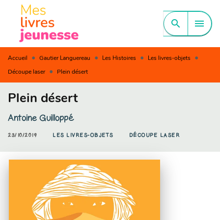
MENU
RECHERCHE
CONTENU
search
menu
PIED DE PAGE
•
•
•
•
Accueil
Gautier Languereau
Les Histoires
Les livres-objets
•
Découpe laser
Plein désert
Plein désert
Antoine Guilloppé
23/10/2019
LES LIVRES-OBJETS
DÉCOUPE LASER