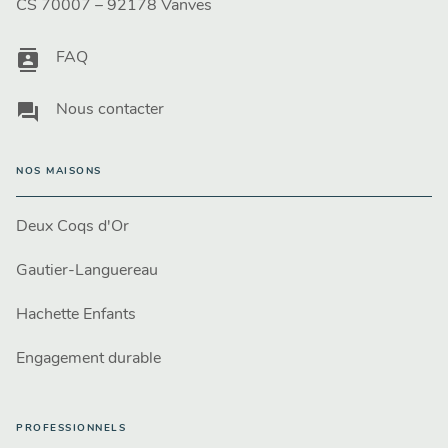
CS 70007 – 92178 Vanves
contacts
FAQ
question_answer
Nous contacter
NOS MAISONS
Deux Coqs d'Or
Gautier-Languereau
Hachette Enfants
Engagement durable
PROFESSIONNELS