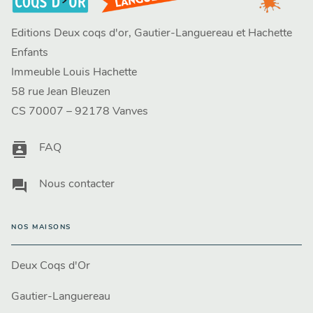
Editions Deux coqs d'or, Gautier-Languereau et Hachette
Enfants
Immeuble Louis Hachette
58 rue Jean Bleuzen
CS 70007 – 92178 Vanves
contacts
FAQ
question_answer
Nous contacter
NOS MAISONS
Deux Coqs d'Or
Gautier-Languereau