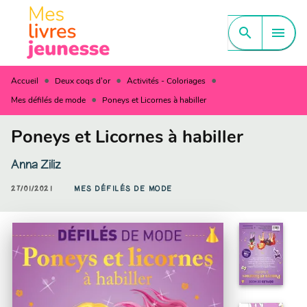
MENU
RECHERCHE
CONTENU
search
menu
PIED DE PAGE
•
•
•
Accueil
Deux coqs d'or
Activités - Coloriages
•
Mes défilés de mode
Poneys et Licornes à habiller
Poneys et Licornes à habiller
Anna Ziliz
27/01/2021
MES DÉFILÉS DE MODE