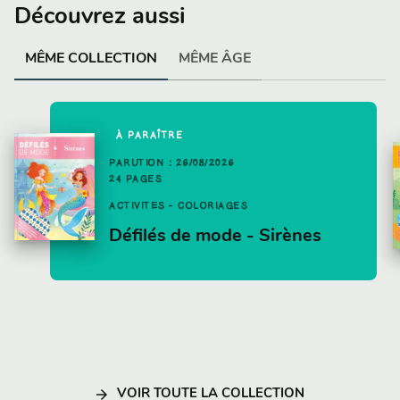
Découvrez aussi
MÊME COLLECTION
MÊME ÂGE
À PARAÎTRE
PARUTION : 26/08/2026
24 PAGES
ACTIVITÉS - COLORIAGES
Défilés de mode - Sirènes
arrow_forward
VOIR TOUTE LA COLLECTION