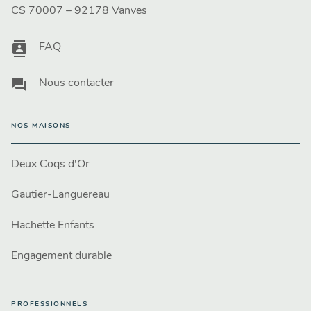
CS 70007 – 92178 Vanves
contacts
FAQ
question_answer
Nous contacter
NOS MAISONS
Deux Coqs d'Or
Gautier-Languereau
Hachette Enfants
Engagement durable
PROFESSIONNELS