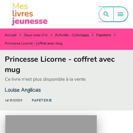
MENU
RECHERCHE
CONTENU
search
menu
PIED DE PAGE
•
•
•
•
Accueil
Deux coqs d'or
Activités - Coloriages
Papeterie
Princesse Licorne - coffret avec mug
Princesse Licorne - coffret avec
mug
Ce livre n'est plus disponible à la vente
Louise Anglicas
14/10/2020
PAPETERIE