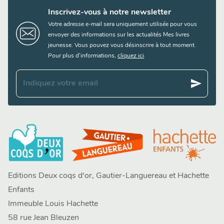
Inscrivez-vous à notre newsletter
Votre adresse e-mail sera uniquement utilisée pour vous
envoyer des informations sur les actualités Mes livres
jeunesse. Vous pouvez vous désinscrire à tout moment.
Pour plus d’informations,
cliquez ici
.
send
Indiquez votre email
Editions Deux coqs d'or, Gautier-Languereau et Hachette
Enfants
Immeuble Louis Hachette
58 rue Jean Bleuzen