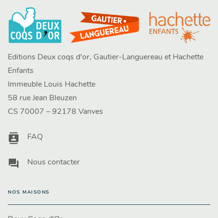
Editions Deux coqs d'or, Gautier-Languereau et Hachette
Enfants
Immeuble Louis Hachette
58 rue Jean Bleuzen
CS 70007 – 92178 Vanves
contacts
FAQ
question_answer
Nous contacter
NOS MAISONS