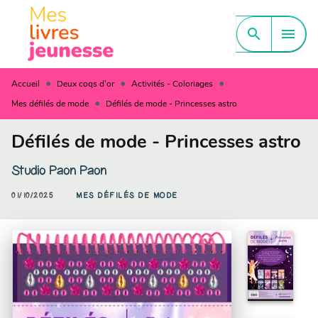
MENU
RECHERCHE
CONTENU
search
menu
PIED DE PAGE
•
•
•
Accueil
Deux coqs d'or
Activités - Coloriages
•
Mes défilés de mode
Défilés de mode - Princesses astro
Défilés de mode - Princesses astro
Studio Paon Paon
01/10/2025
MES DÉFILÉS DE MODE