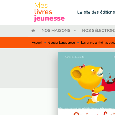
MENU
RECHERCHE
CONTENU
Le site des éditio
home
arrow_drop_down
NOS MAISONS
NOS SÉLECTION
•
•
Accueil
Gautier Languereau
Les grandes thématiques