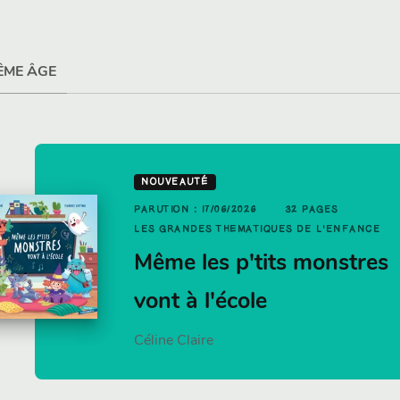
ÊME ÂGE
NOUVEAUTÉ
PARUTION : 17/06/2026
32 PAGES
PAGES
UTION : 05/02/2025
32 PAGES
LES GRANDES THÉMATIQUES DE L'ENFANCE
DE L'ENFANCE
S GRANDES THÉMATIQUES DE L'ENFANCE
Même les p'tits monstres
etit Feuillu
vont à l'école
ura Hedon
Céline Claire