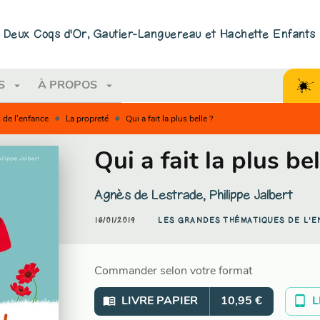
PIED DE PAGE
ns Deux Coqs d'Or, Gautier-Languereau et Hachette Enfants
arrow_drop_down
arrow_drop_down
S
À PROPOS
•
•
 de l'enfance
La propreté
Qui a fait la plus belle ?
Qui a fait la plus bel
Agnès de Lestrade
,
Philippe Jalbert
16/01/2019
LES GRANDES THÉMATIQUES DE L'
Commander selon votre format
menu_book
tablet_android
LIVRE PAPIER
10,95 €
L