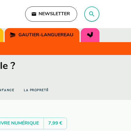
search
email
NEWSLETTER
search
GAUTIER-LANGUEREAU
le ?
ENFANCE
LA PROPRETÉ
IVRE NUMÉRIQUE
7,99 €