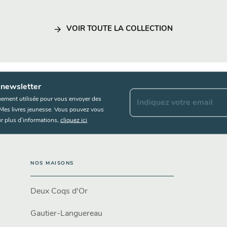
arrow_forward
VOIR TOUTE LA COLLECTION
 newsletter
uement utilisée pour vous envoyer des
Indiquez votre email
s Mes livres jeunesse. Vous pouvez vous
r plus d’informations,
cliquez ici
.
NOS MAISONS
Deux Coqs d'Or
Gautier-Languereau