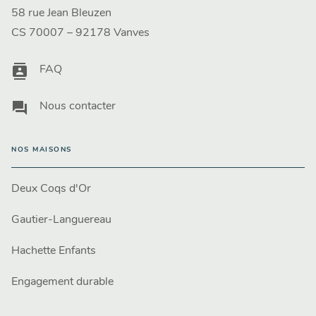
58 rue Jean Bleuzen
CS 70007 – 92178 Vanves
contacts
FAQ
question_answer
Nous contacter
NOS MAISONS
Deux Coqs d'Or
Gautier-Languereau
Hachette Enfants
Engagement durable