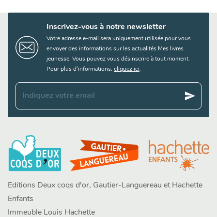
Inscrivez-vous à notre newsletter
Votre adresse e-mail sera uniquement utilisée pour vous
envoyer des informations sur les actualités Mes livres
jeunesse. Vous pouvez vous désinscrire à tout moment.
Pour plus d’informations,
cliquez ici
.
send
Indiquez votre email
Editions Deux coqs d'or, Gautier-Languereau et Hachette
Enfants
Immeuble Louis Hachette