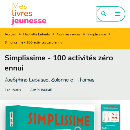
MENU
RECHERCHE
CONTENU
search
menu
PIED DE PAGE
•
•
•
•
Accueil
Hachette Enfants
Connaissances
Simplissime
Simplissime - 100 activités zéro ennui
Simplissime - 100 activités zéro
ennui
Joséphine Lacasse
,
Solenne et Thomas
06/11/2019
SIMPLISSIME