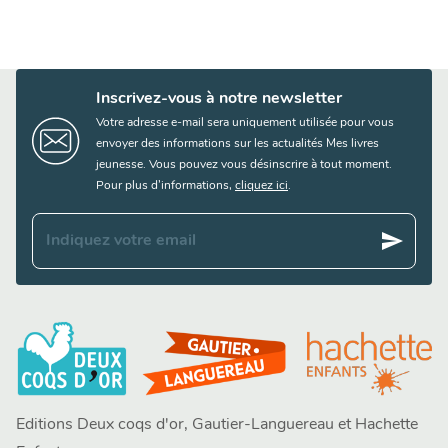
Inscrivez-vous à notre newsletter
Votre adresse e-mail sera uniquement utilisée pour vous
envoyer des informations sur les actualités Mes livres
jeunesse. Vous pouvez vous désinscrire à tout moment.
Pour plus d’informations,
cliquez ici
.
send
Indiquez votre email
Editions Deux coqs d'or, Gautier-Languereau et Hachette