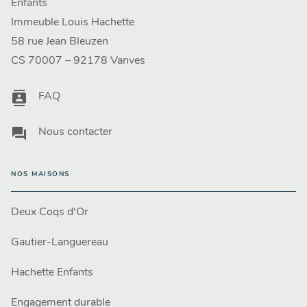
Enfants
Immeuble Louis Hachette
58 rue Jean Bleuzen
CS 70007 – 92178 Vanves
contacts
FAQ
question_answer
Nous contacter
NOS MAISONS
Deux Coqs d'Or
Gautier-Languereau
Hachette Enfants
Engagement durable