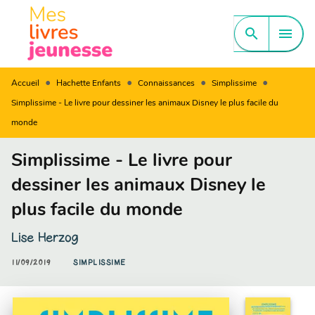
MENU
RECHERCHE
CONTENU
search
menu
PIED DE PAGE
•
•
•
•
Accueil
Hachette Enfants
Connaissances
Simplissime
Simplissime - Le livre pour dessiner les animaux Disney le plus facile du
monde
Simplissime - Le livre pour
dessiner les animaux Disney le
plus facile du monde
Lise Herzog
11/09/2019
SIMPLISSIME