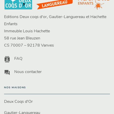
Editions Deux coqs d'or, Gautier-Languereau et Hachette
Enfants
Immeuble Louis Hachette
58 rue Jean Bleuzen
CS 70007 – 92178 Vanves
contacts
FAQ
question_answer
Nous contacter
NOS MAISONS
Deux Coqs d'Or
Gautier-Languereau