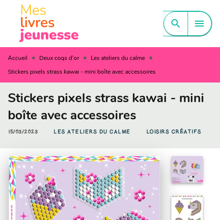
MENU
RECHERCHE
CONTENU
search
menu
PIED DE PAGE
•
•
•
Accueil
Deux coqs d'or
Les ateliers du calme
Stickers pixels strass kawai - mini boîte avec accessoires
Stickers pixels strass kawai - mini
boîte avec accessoires
15/03/2023
LES ATELIERS DU CALME
LOISIRS CRÉATIFS