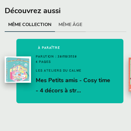
Découvrez aussi
MÊME COLLECTION
MÊME ÂGE
À PARAÎTRE
PARUTION : 26/08/2026
4 PAGES
LES ATELIERS DU CALME
Mes Petits amis - Cosy time
- 4 décors à str…