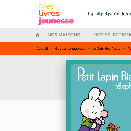
MENU
RECHERCHE
CONTENU
Le site des éditio
home
arrow_drop_down
NOS MAISONS
NOS SÉLECTION
•
•
•
Accueil
Gautier Languereau
Le Coin des Petits
Pe