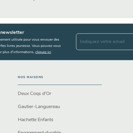
 newsletter
uement utilisée pour vous envoyer des
Indiquez votre email
s Mes livres jeunesse. Vous pouvez vous
r plus d’informations,
cliquez ici
.
NOS MAISONS
Deux Coqs d'Or
Gautier-Languereau
Hachette Enfants
Engagement durable