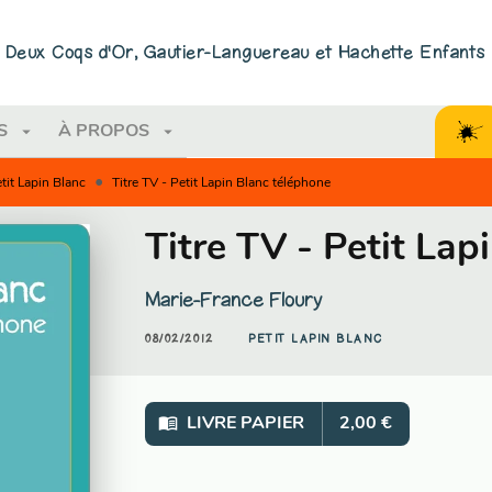
PIED DE PAGE
ns Deux Coqs d'Or, Gautier-Languereau et Hachette Enfants
arrow_drop_down
arrow_drop_down
S
À PROPOS
•
tit Lapin Blanc
Titre TV - Petit Lapin Blanc téléphone
Titre TV - Petit Lap
Marie-France Floury
08/02/2012
PETIT LAPIN BLANC
menu_book
LIVRE PAPIER
2,00 €