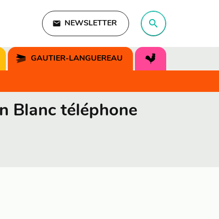
search
email
NEWSLETTER
search
GAUTIER-LANGUEREAU
in Blanc téléphone