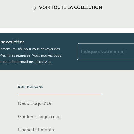
arrow_forward
VOIR TOUTE LA COLLECTION
 newsletter
uement utilisée pour vous envoyer des
Indiquez votre email
s Mes livres jeunesse. Vous pouvez vous
r plus d’informations,
cliquez ici
.
NOS MAISONS
Deux Coqs d'Or
Gautier-Languereau
Hachette Enfants