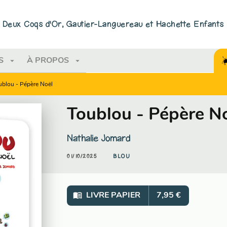
PIED DE PAGE
ns Deux Coqs d'Or, Gautier-Languereau et Hachette Enfants
arrow_drop_down
arrow_drop_down
S
À PROPOS
ublou - Pépère Noël
Toublou - Pépère N
Nathalie Jomard
01/10/2025
BLOU
menu_book
LIVRE PAPIER
7,95 €