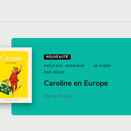
UTION : 21/01/2026
12 PAGES
NOUVEAUTÉ
PAGES
S HÉROS
PARUTION : 05/08/2026
32 PAGES
ujourd'hui c'est
NOS HÉROS
t pizza
ancakes par Jamie
Caroline en Europe
liver
Pierre Probst
mie Oliver