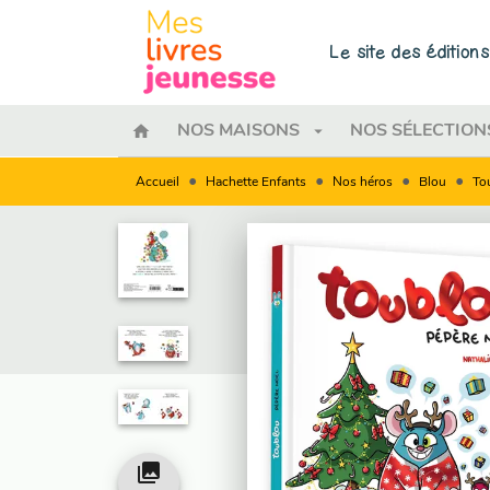
MENU
RECHERCHE
CONTENU
Le site des éditio
home
arrow_drop_down
NOS MAISONS
NOS SÉLECTION
•
•
•
•
Accueil
Hachette Enfants
Nos héros
Blou
To
collections