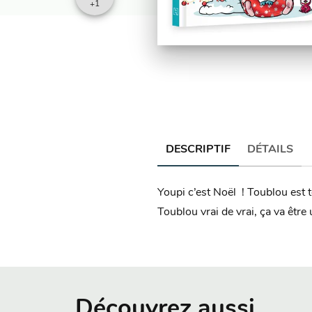
+
1
DESCRIPTIF
DÉTAILS
Youpi c’est Noël ! Toublou est tou
Toublou vrai de vrai, ça va être 
Découvrez aussi