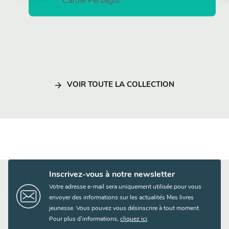
Carole Persegol
arrow_forward
VOIR TOUTE LA COLLECTION
Inscrivez-vous à notre newsletter
Votre adresse e-mail sera uniquement utilisée pour vous
envoyer des informations sur les actualités Mes livres
jeunesse. Vous pouvez vous désinscrire à tout moment.
Pour plus d’informations,
cliquez ici
.