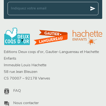
send
Indiquez votre email
Editions Deux coqs d'or, Gautier-Languereau et Hachette
Enfants
Immeuble Louis Hachette
58 rue Jean Bleuzen
CS 70007 – 92178 Vanves
contacts
FAQ
question_answer
Nous contacter