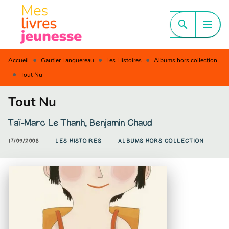
MENU
RECHERCHE
CONTENU
search
menu
PIED DE PAGE
•
•
•
Accueil
Gautier Languereau
Les Histoires
Albums hors collection
•
Tout Nu
Tout Nu
Taï-Marc Le Thanh
,
Benjamin Chaud
17/09/2008
LES HISTOIRES
ALBUMS HORS COLLECTION