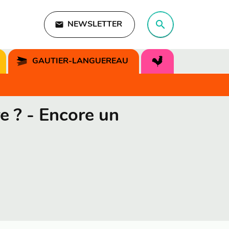
search
email
NEWSLETTER
search
GAUTIER-LANGUEREAU
re ? - Encore un