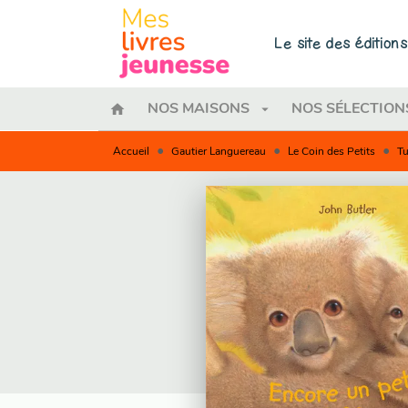
MENU
RECHERCHE
CONTENU
Le site des éditio
home
arrow_drop_down
NOS MAISONS
NOS SÉLECTION
•
•
•
Accueil
Gautier Languereau
Le Coin des Petits
Tu