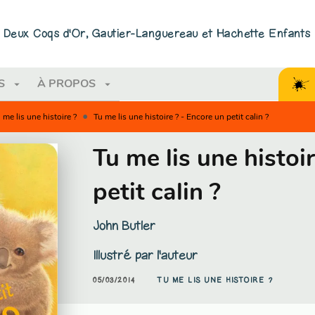
PIED DE PAGE
ns Deux Coqs d'Or, Gautier-Languereau et Hachette Enfants
arrow_drop_down
arrow_drop_down
S
À PROPOS
•
 me lis une histoire ?
Tu me lis une histoire ? - Encore un petit calin ?
Tu me lis une histoi
petit calin ?
John Butler
Illustré par
l'auteur
05/03/2014
TU ME LIS UNE HISTOIRE ?