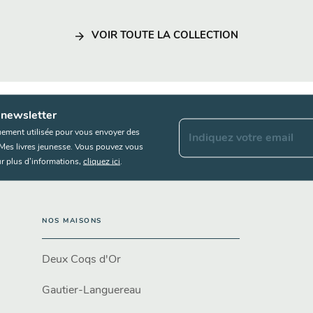
arrow_forward
VOIR TOUTE LA COLLECTION
 newsletter
uement utilisée pour vous envoyer des
Indiquez votre email
s Mes livres jeunesse. Vous pouvez vous
r plus d’informations,
cliquez ici
.
NOS MAISONS
Deux Coqs d'Or
Gautier-Languereau