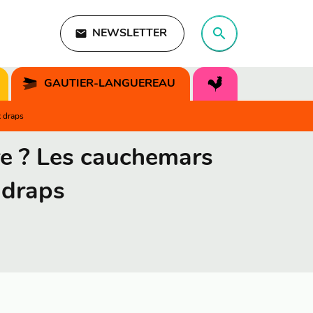
search
email
NEWSLETTER
search
GAUTIER-LANGUEREAU
x draps
ire ? Les cauchemars
 draps