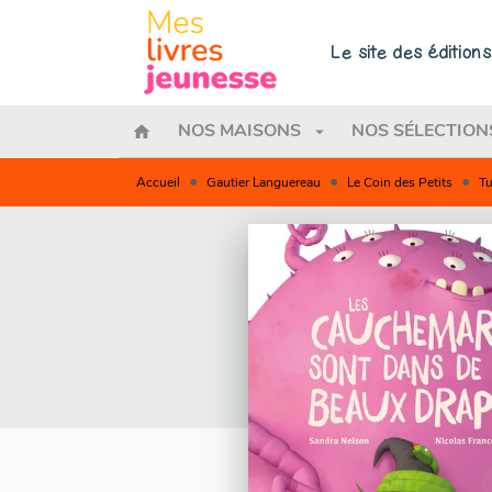
MENU
RECHERCHE
CONTENU
Le site des éditio
home
arrow_drop_down
NOS MAISONS
NOS SÉLECTION
•
•
•
Accueil
Gautier Languereau
Le Coin des Petits
Tu