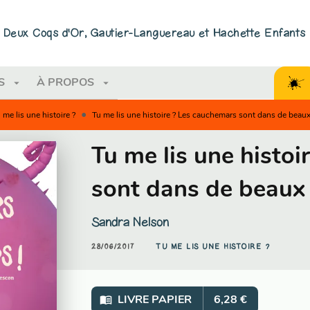
PIED DE PAGE
ns Deux Coqs d'Or, Gautier-Languereau et Hachette Enfants
arrow_drop_down
arrow_drop_down
S
À PROPOS
•
 me lis une histoire ?
Tu me lis une histoire ? Les cauchemars sont dans de beau
Tu me lis une histo
sont dans de beaux
Sandra Nelson
28/06/2017
TU ME LIS UNE HISTOIRE ?
menu_book
LIVRE PAPIER
6,28 €