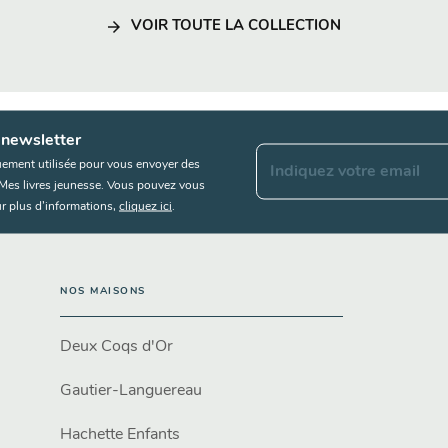
arrow_forward
VOIR TOUTE LA COLLECTION
 newsletter
uement utilisée pour vous envoyer des
Indiquez votre email
s Mes livres jeunesse. Vous pouvez vous
r plus d’informations,
cliquez ici
.
NOS MAISONS
Deux Coqs d'Or
Gautier-Languereau
Hachette Enfants