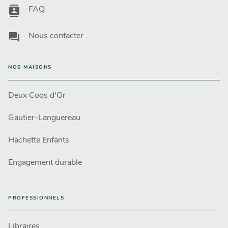
contacts
FAQ
question_answer
Nous contacter
NOS MAISONS
Deux Coqs d'Or
Gautier-Languereau
Hachette Enfants
Engagement durable
PROFESSIONNELS
Libraires