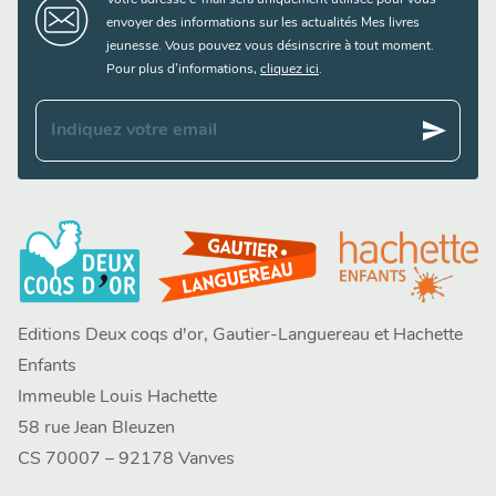
Votre adresse e-mail sera uniquement utilisée pour vous
envoyer des informations sur les actualités Mes livres
jeunesse. Vous pouvez vous désinscrire à tout moment.
Pour plus d’informations,
cliquez ici
.
send
Indiquez votre email
Editions Deux coqs d'or, Gautier-Languereau et Hachette
Enfants
Immeuble Louis Hachette
58 rue Jean Bleuzen
CS 70007 – 92178 Vanves