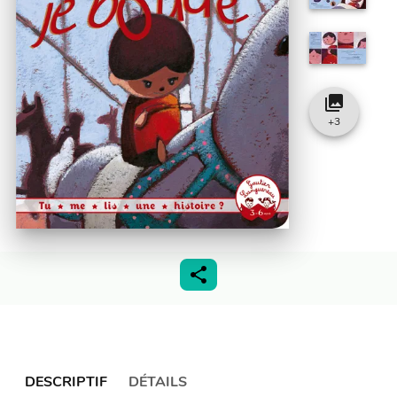
collections
+
3
DESCRIPTIF
DÉTAILS