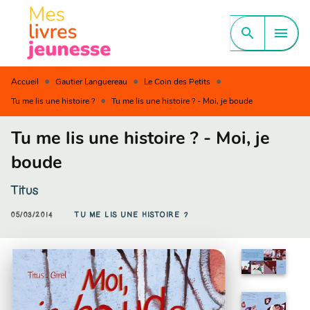
MENU
RECHERCHE
CONTENU
search
menu
PIED DE PAGE
•
•
•
Accueil
Gautier Languereau
Le Coin des Petits
•
Tu me lis une histoire ?
Tu me lis une histoire ? - Moi, je boude
Tu me lis une histoire ? - Moi, je
boude
Titus
05/03/2014
TU ME LIS UNE HISTOIRE ?