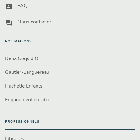
contacts
FAQ
question_answer
Nous contacter
NOS MAISONS
Deux Coqs d'Or
Gautier-Languereau
Hachette Enfants
Engagement durable
PROFESSIONNELS
Libraires