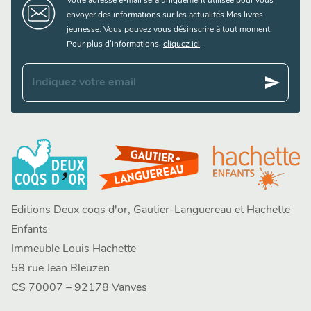
Votre adresse e-mail sera uniquement utilisée pour vous
envoyer des informations sur les actualités Mes livres
jeunesse. Vous pouvez vous désinscrire à tout moment.
Pour plus d’informations,
cliquez ici
.
send
Indiquez votre email
Editions Deux coqs d'or, Gautier-Languereau et Hachette
Enfants
Immeuble Louis Hachette
58 rue Jean Bleuzen
CS 70007 – 92178 Vanves