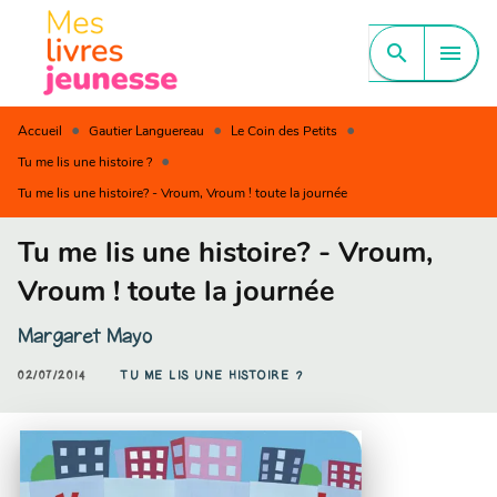
MENU
RECHERCHE
CONTENU
search
menu
PIED DE PAGE
•
•
•
Accueil
Gautier Languereau
Le Coin des Petits
•
Tu me lis une histoire ?
Tu me lis une histoire? - Vroum, Vroum ! toute la journée
Tu me lis une histoire? - Vroum,
Vroum ! toute la journée
Margaret Mayo
02/07/2014
TU ME LIS UNE HISTOIRE ?