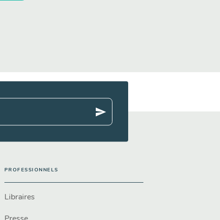
send
PROFESSIONNELS
Libraires
Presse