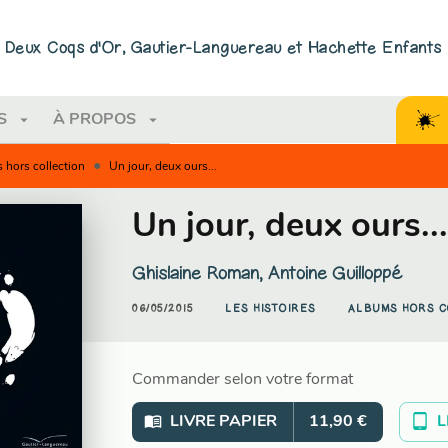
PIED DE PAGE
ns Deux Coqs d'Or, Gautier-Languereau et Hachette Enfants
arrow_drop_down
arrow_drop_down
S
À PROPOS
•
 hors collection
Un jour, deux ours...
Un jour, deux ours..
Ghislaine Roman
,
Antoine Guilloppé
06/05/2015
LES HISTOIRES
ALBUMS HORS C
Commander selon votre format
menu_book
tablet_android
LIVRE PAPIER
11,90 €
L