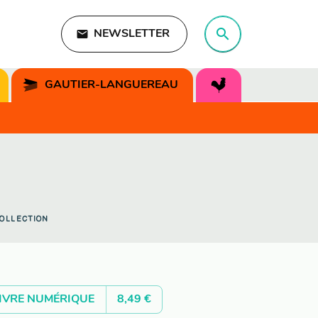
search
email
NEWSLETTER
search
GAUTIER-LANGUEREAU
.
OLLECTION
IVRE NUMÉRIQUE
8,49 €