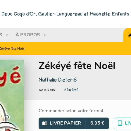
PIED DE PAGE
ns Deux Coqs d'Or, Gautier-Languereau et Hachette Enfants
arrow_drop_down
arrow_drop_down
S
À PROPOS
Zékéyé fête Noël
Zékéyé fête Noël
Nathalie Dieterlé
14/10/2015
ZÉKÉYÉ
Commander selon votre format
menu_book
tablet_android
LIVRE PAPIER
6,95 €
LI