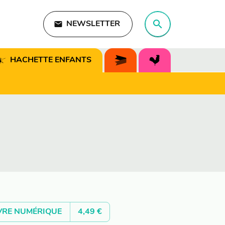
search
email
NEWSLETTER
search
HACHETTE ENFANTS
VRE NUMÉRIQUE
4,49 €