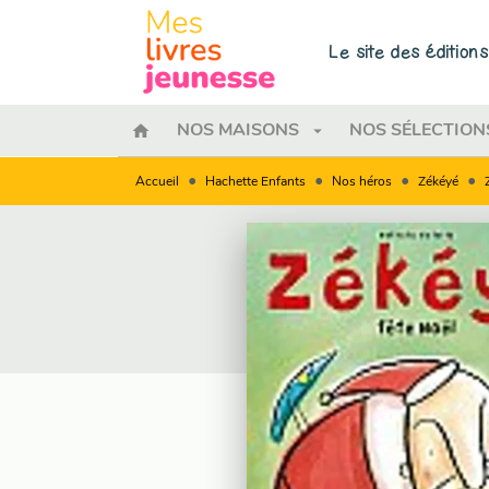
MENU
RECHERCHE
CONTENU
Le site des éditio
home
arrow_drop_down
NOS MAISONS
NOS SÉLECTION
•
•
•
•
Accueil
Hachette Enfants
Nos héros
Zékéyé