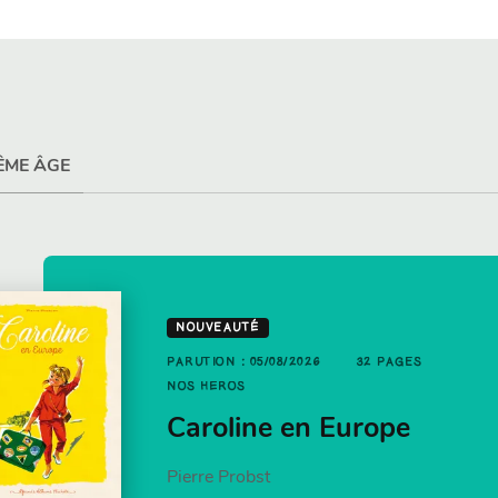
ÊME ÂGE
UTION : 21/01/2026
12 PAGES
NOUVEAUTÉ
PAGES
S HÉROS
PARUTION : 05/08/2026
32 PAGES
ujourd'hui c'est
NOS HÉROS
t pizza
ancakes par Jamie
Caroline en Europe
liver
Pierre Probst