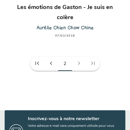
Les émotions de Gaston - Je suis en
colère
Aurélie Chien Chow Chine
07/02/2018
first_page
chevron_left
chevron_right
last_page
2
Inscrivez-vous à notre newsletter
Votre adresse e-mail sera uniquement utilisée pour vous