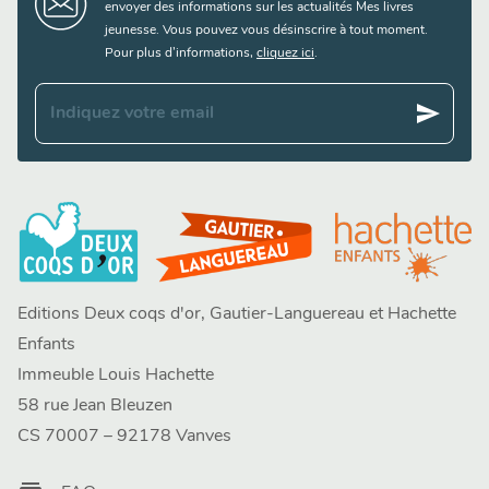
envoyer des informations sur les actualités Mes livres
jeunesse. Vous pouvez vous désinscrire à tout moment.
Pour plus d’informations,
cliquez ici
.
send
Indiquez votre email
Editions Deux coqs d'or, Gautier-Languereau et Hachette
Enfants
Immeuble Louis Hachette
58 rue Jean Bleuzen
CS 70007 – 92178 Vanves