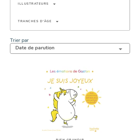
arrow_drop_down
ILLUSTRATEURS
arrow_drop_down
TRANCHES D'ÂGE
Trier par
Date de parution