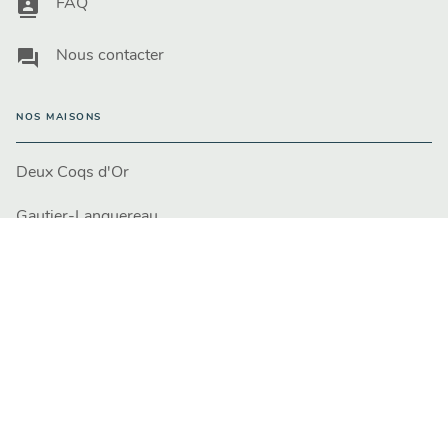
contacts
FAQ
question_answer
Nous contacter
NOS MAISONS
Deux Coqs d'Or
Gautier-Languereau
Hachette Enfants
Engagement durable
PROFESSIONNELS
Libraires