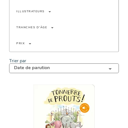
arrow_drop_down
ILLUSTRATEURS
arrow_drop_down
TRANCHES D'ÂGE
arrow_drop_down
PRIX
Trier par
Date de parution