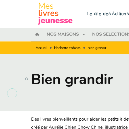
MENU
RECHERCHE
CONTENU
Le site des éditio
home
arrow_drop_down
NOS MAISONS
NOS SÉLECTION
•
•
Accueil
Hachette Enfants
Bien grandir
Bien grandir
Des livres bienveillants pour aider les petits à 
créé par Aurélie Chien Chow Chine, illustratrice