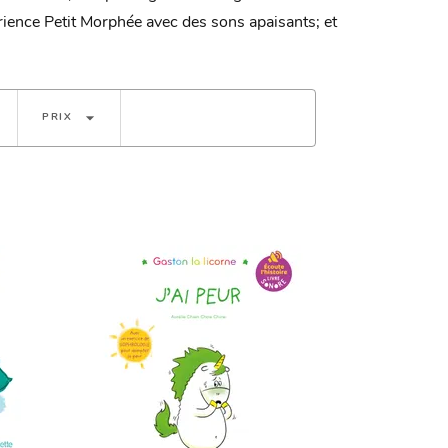
ience Petit Morphée avec des sons apaisants; et
arrow_drop_down
PRIX