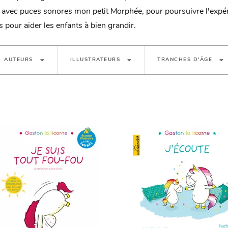
 avec puces sonores mon petit Morphée, pour poursuivre l'expér
és pour aider les enfants à bien grandir.
arrow_drop_down
arrow_drop_down
arrow_drop_down
AUTEURS
ILLUSTRATEURS
TRANCHES D'ÂGE