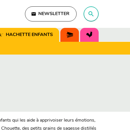
search
email
NEWSLETTER
search
HACHETTE ENFANTS
fants qui les aide à apprivoiser leurs émotions,
Chouette, des petits grains de sagesse distillés