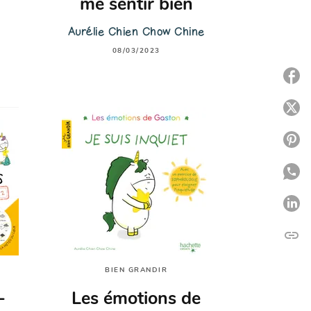
me sentir bien
Aurélie Chien Chow Chine
08/03/2023
P
P
P
P
P
link
C
BIEN GRANDIR
-
Les émotions de