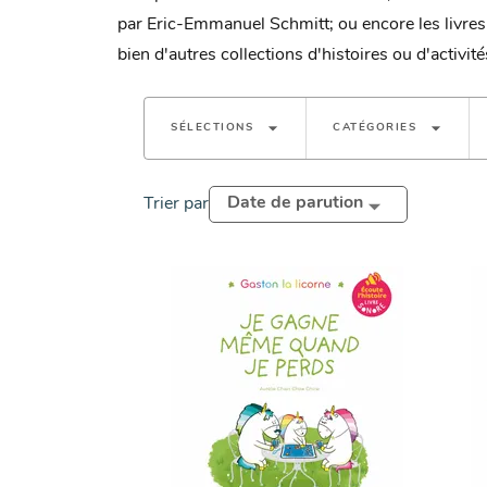
par Eric-Emmanuel Schmitt; ou encore les livres
bien d'autres collections d'histoires ou d'activit
arrow_drop_down
arrow_drop_down
SÉLECTIONS
CATÉGORIES
Date de parution
Trier par