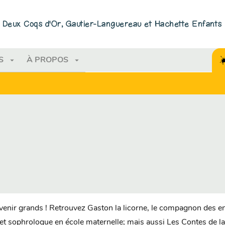
PIED DE PAGE
ns Deux Coqs d'Or, Gautier-Languereau et Hachette Enfants
arrow_drop_down
arrow_drop_down
S
À PROPOS
devenir grands ! Retrouvez Gaston la licorne, le compagnon des en
 et sophrologue en école maternelle; mais aussi Les Contes de la 