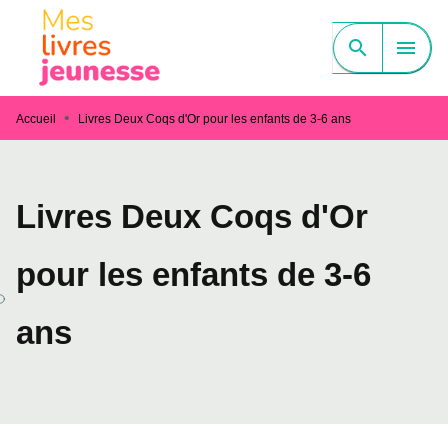
MENU
RECHERCHE
CONTENU
search
menu
PIED DE PAGE
•
Accueil
Livres Deux Coqs d'Or pour les enfants de 3-6 ans
Livres Deux Coqs d'Or
pour les enfants de 3-6
ans