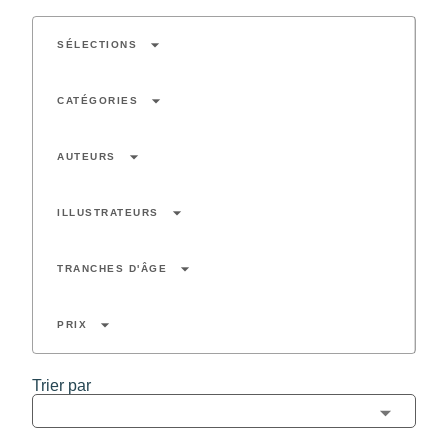
arrow_drop_down
SÉLECTIONS
arrow_drop_down
CATÉGORIES
arrow_drop_down
AUTEURS
arrow_drop_down
ILLUSTRATEURS
arrow_drop_down
TRANCHES D'ÂGE
arrow_drop_down
PRIX
Trier par