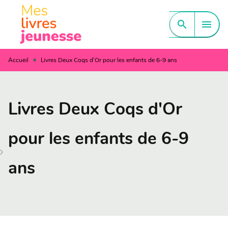
MENU
RECHERCHE
CONTENU
search
menu
PIED DE PAGE
•
Accueil
Livres Deux Coqs d'Or pour les enfants de 6-9 ans
Livres Deux Coqs d'Or
pour les enfants de 6-9
ans