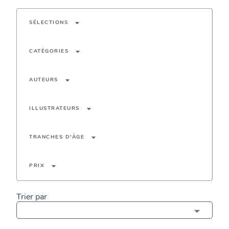
arrow_drop_down
SÉLECTIONS
arrow_drop_down
CATÉGORIES
arrow_drop_down
AUTEURS
arrow_drop_down
ILLUSTRATEURS
arrow_drop_down
TRANCHES D'ÂGE
arrow_drop_down
PRIX
Trier par