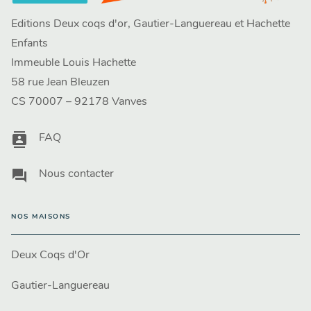
Editions Deux coqs d'or, Gautier-Languereau et Hachette
Enfants
Immeuble Louis Hachette
58 rue Jean Bleuzen
CS 70007 – 92178 Vanves
contacts
FAQ
question_answer
Nous contacter
NOS MAISONS
Deux Coqs d'Or
Gautier-Languereau