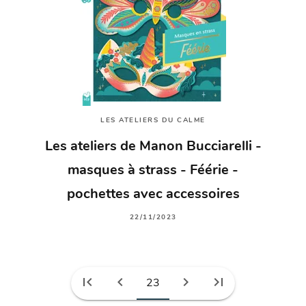
LES ATELIERS DU CALME
Les ateliers de Manon Bucciarelli -
masques à strass - Féérie -
pochettes avec accessoires
22/11/2023
first_page
chevron_left
chevron_right
last_page
23