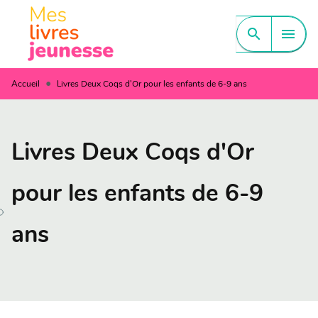
MENU
RECHERCHE
CONTENU
search
menu
PIED DE PAGE
•
Accueil
Livres Deux Coqs d'Or pour les enfants de 6-9 ans
Livres Deux Coqs d'Or
pour les enfants de 6-9
ans