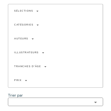
arrow_drop_down
SÉLECTIONS
arrow_drop_down
CATÉGORIES
arrow_drop_down
AUTEURS
arrow_drop_down
ILLUSTRATEURS
arrow_drop_down
TRANCHES D'ÂGE
arrow_drop_down
PRIX
Trier par