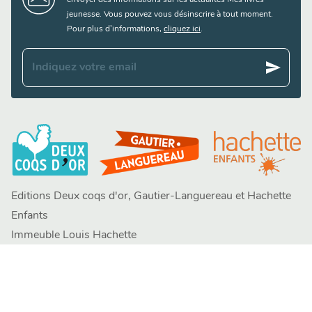
envoyer des informations sur les actualités Mes livres
jeunesse. Vous pouvez vous désinscrire à tout moment.
Pour plus d’informations,
cliquez ici
.
send
Indiquez votre email
Editions Deux coqs d'or, Gautier-Languereau et Hachette
Enfants
Immeuble Louis Hachette
58 rue Jean Bleuzen
CS 70007 – 92178 Vanves
contacts
FAQ