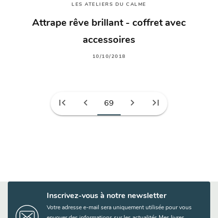
LES ATELIERS DU CALME
Attrape rêve brillant - coffret avec
accessoires
10/10/2018
first_page
chevron_left
chevron_right
last_page
69
Inscrivez-vous à notre newsletter
Votre adresse e-mail sera uniquement utilisée pour vous