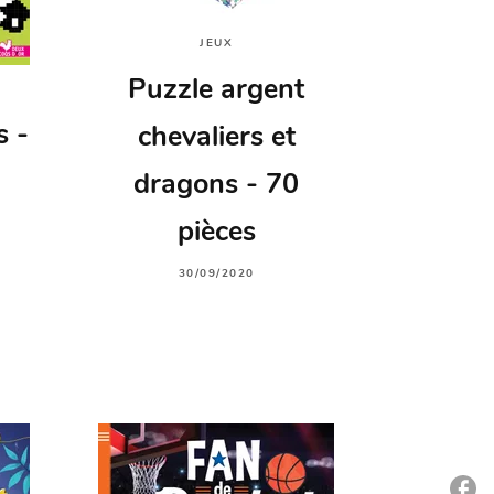
JEUX
Puzzle argent
s -
chevaliers et
dragons - 70
pièces
30/09/2020
P