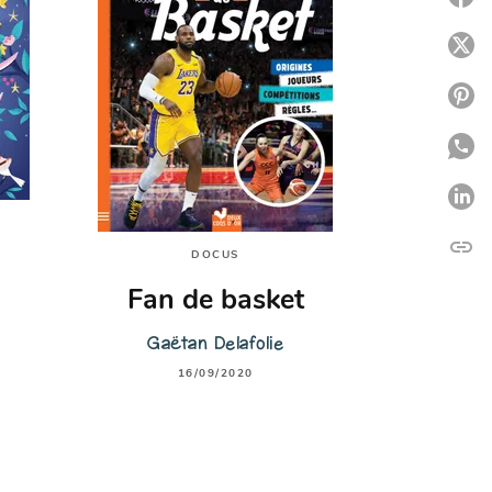
P
P
P
P
link
C
DOCUS
Fan de basket
Gaëtan Delafolie
16/09/2020