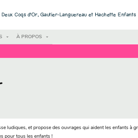
PIED DE PAGE
ns Deux Coqs d'Or, Gautier-Languereau et Hachette Enfants
arrow_drop_down
arrow_drop_down
S
À PROPOS
r
se ludiques, et propose des ouvrages qui aident les enfants à gran
s pour tous les enfants !