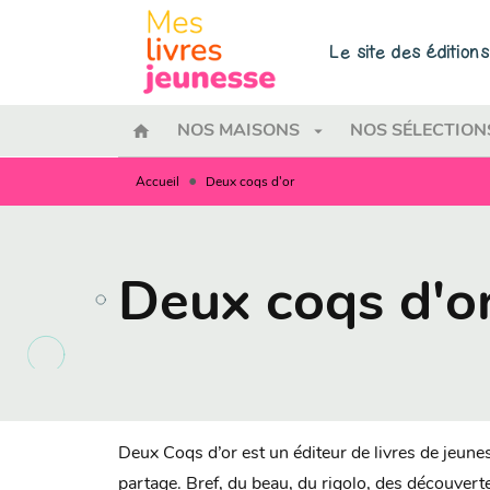
MENU
RECHERCHE
CONTENU
Le site des éditio
home
arrow_drop_down
NOS MAISONS
NOS SÉLECTION
•
Accueil
Deux coqs d'or
Deux coqs d'o
Deux Coqs d’or est un éditeur de livres de jeunes
partage. Bref, du beau, du rigolo, des découverte