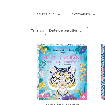
arrow_drop_down
arrow_drop_down
SÉLECTIONS
CATÉGORIES
Date de parution
Trier par
LES ATELIERS DU CALME