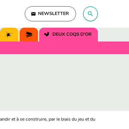
search
email
NEWSLETTER
search
DEUX COQS D'OR
dir et à se construire, par le biais du jeu et du