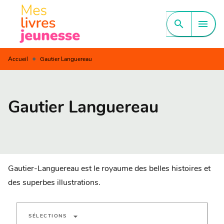
MENU
RECHERCHE
CONTENU
search
menu
PIED DE PAGE
•
Accueil
Gautier Languereau
Gautier Languereau
Gautier-Languereau est le royaume des belles histoires et
des superbes illustrations.
arrow_drop_down
SÉLECTIONS