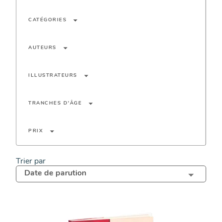
arrow_drop_down
CATÉGORIES
arrow_drop_down
AUTEURS
arrow_drop_down
ILLUSTRATEURS
arrow_drop_down
TRANCHES D'ÂGE
arrow_drop_down
PRIX
Trier par
Date de parution