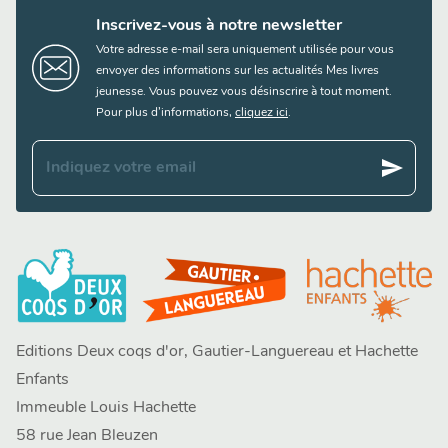
Inscrivez-vous à notre newsletter
Votre adresse e-mail sera uniquement utilisée pour vous
envoyer des informations sur les actualités Mes livres
jeunesse. Vous pouvez vous désinscrire à tout moment.
Pour plus d’informations,
cliquez ici
.
send
Indiquez votre email
Editions Deux coqs d'or, Gautier-Languereau et Hachette
Enfants
Immeuble Louis Hachette
58 rue Jean Bleuzen