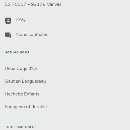
CS 70007 – 92178 Vanves
contacts
FAQ
question_answer
Nous contacter
NOS MAISONS
Deux Coqs d'Or
Gautier-Languereau
Hachette Enfants
Engagement durable
PROFESSIONNELS