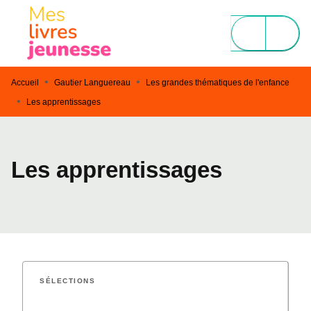
MENU
RECHERCHE
CONTENU
PIED DE PAGE
•
•
Accueil
Gautier Languereau
Les grandes thématiques de l'enfance
•
Les apprentissages
Les apprentissages
SÉLECTIONS