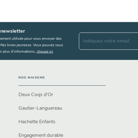
 newsletter
uement utilisée pour vous envoyer des
Indiquez votre email
s Mes livres jeunesse. Vous pouvez vous
r plus d’informations,
cliquez ici
.
NOS MAISONS
Deux Coqs d'Or
Gautier-Languereau
Hachette Enfants
Engagement durable