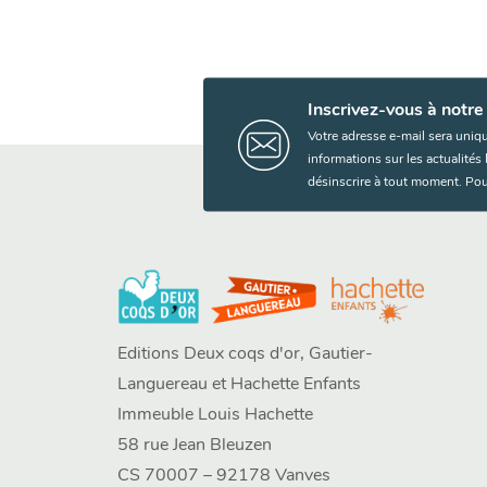
Inscrivez-vous à notre
Votre adresse e-mail sera uniq
informations sur les actualité
désinscrire à tout moment. Pou
Editions Deux coqs d'or, Gautier-
Languereau et Hachette Enfants
Immeuble Louis Hachette
58 rue Jean Bleuzen
CS 70007 – 92178 Vanves