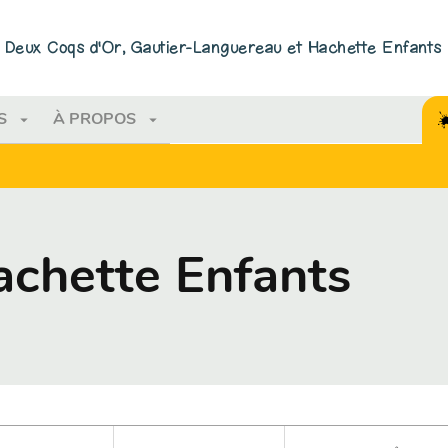
PIED DE PAGE
ns Deux Coqs d'Or, Gautier-Languereau et Hachette Enfants
arrow_drop_down
arrow_drop_down
S
À PROPOS
chette Enfants