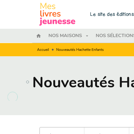
MENU
RECHERCHE
CONTENU
Le site des éditio
home
arrow_drop_down
NOS MAISONS
NOS SÉLECTION
•
Accueil
Nouveautés Hachette Enfants
Nouveautés Ha