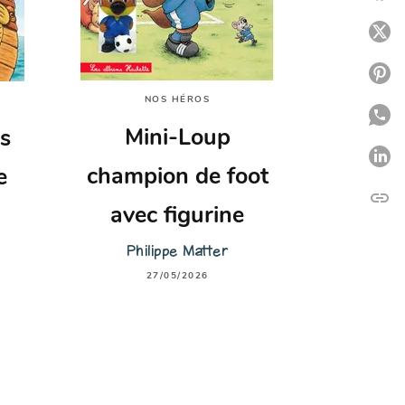
P
P
NOS HÉROS
P
Mini-Loup
es
P
champion de foot
e
link
C
avec figurine
Philippe Matter
27/05/2026