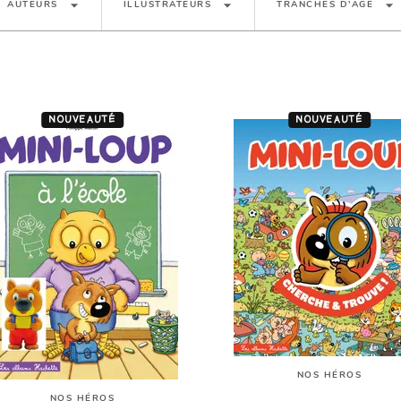
arrow_drop_down
arrow_drop_down
arrow_drop_down
AUTEURS
ILLUSTRATEURS
TRANCHES D'ÂGE
NOUVEAUTÉ
NOUVEAUTÉ
NOS HÉROS
NOS HÉROS