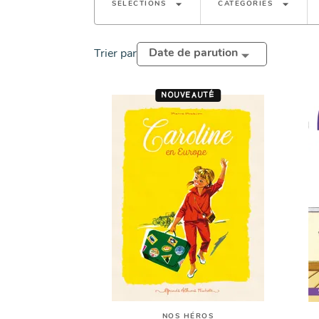
arrow_drop_down
arrow_drop_down
SÉLECTIONS
CATÉGORIES
Date de parution
Trier par
NOUVEAUTÉ
NOS HÉROS