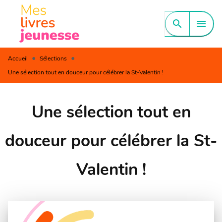
MENU
RECHERCHE
CONTENU
search
menu
PIED DE PAGE
•
•
Accueil
Sélections
Une sélection tout en douceur pour célébrer la St-Valentin !
Une sélection tout en
douceur pour célébrer la St-
Valentin !