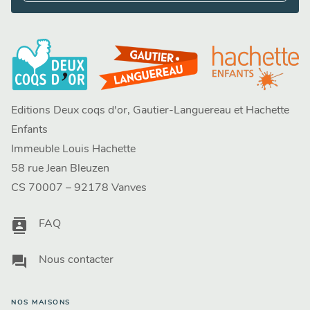
Editions Deux coqs d'or, Gautier-Languereau et Hachette
Enfants
Immeuble Louis Hachette
58 rue Jean Bleuzen
CS 70007 – 92178 Vanves
contacts
FAQ
question_answer
Nous contacter
NOS MAISONS