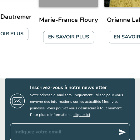
 Dautremer
Marie-France Floury
Orianne La
OIR PLUS
EN SAVOIR PLUS
EN SAVOIR
Inscrivez-vous à notre newsletter
Votre adresse e-mail sera uniquement utilisée pour vous
envoyer des informations sur les actualités Mes livres
jeunesse. Vous pouvez vous désinscrire à tout moment.
Pour plus d’informations,
cliquez ici
.
send
Indiquez votre email