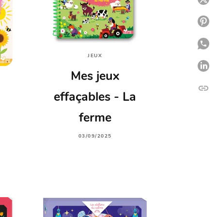
P
P
JEUX
P
Mes jeux
link
C
effaçables - La
ferme
03/09/2025