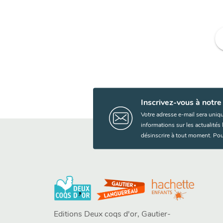
f
Inscrivez-vous à notre
Votre adresse e-mail sera uniq
informations sur les actualité
désinscrire à tout moment. Pou
Editions Deux coqs d'or, Gautier-