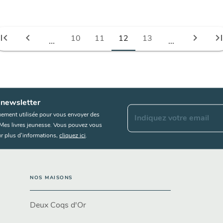
irst_page
chevron_left
chevron_right
last_pa
10
11
12
13
...
...
 newsletter
uement utilisée pour vous envoyer des
Indiquez votre email
s Mes livres jeunesse. Vous pouvez vous
r plus d’informations,
cliquez ici
.
NOS MAISONS
Deux Coqs d'Or