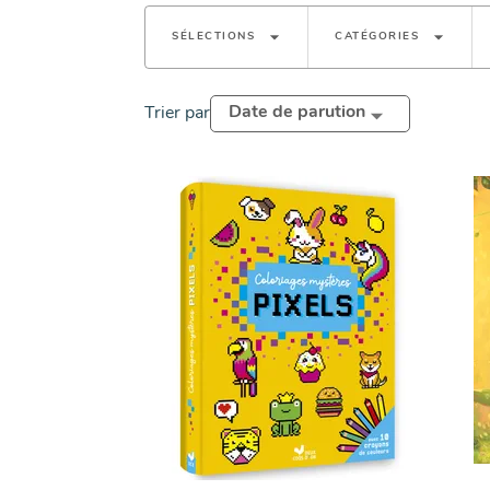
arrow_drop_down
arrow_drop_down
SÉLECTIONS
CATÉGORIES
Date de parution
Trier par