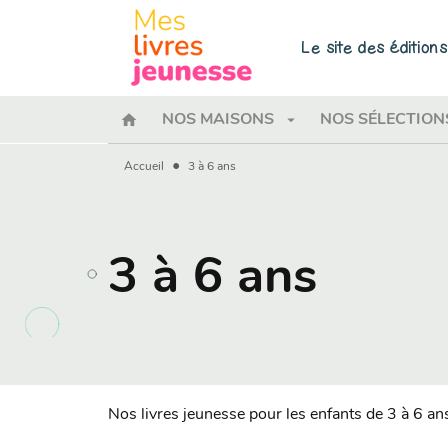
MENU
RECHERCHE
CONTENU
Le site des éditio
home
arrow_drop_down
NOS MAISONS
NOS SÉLECTION
•
Accueil
3 à 6 ans
3 à 6 ans
Nos livres jeunesse pour les enfants de 3 à 6 an