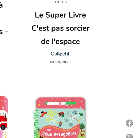
DOCUS
à
Le Super Livre
C'est pas sorcier
s -
de l'espace
Collectif
03/09/2025
P
P