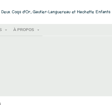
PIED DE PAGE
ns Deux Coqs d'Or, Gautier-Languereau et Hachette Enfants
arrow_drop_down
arrow_drop_down
S
À PROPOS
s