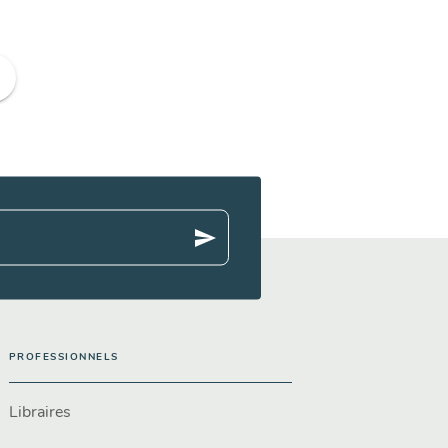
ge
send
PROFESSIONNELS
Libraires