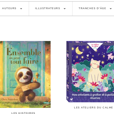
arrow_drop_down
arrow_drop_down
arrow_drop_down
AUTEURS
ILLUSTRATEURS
TRANCHES D'ÂGE
LES ATELIERS DU CALME
LES HISTOIRES