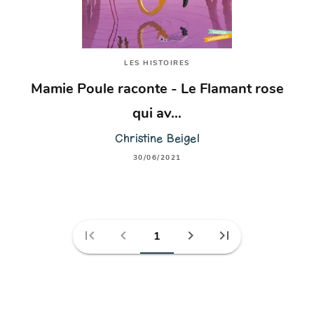
LES HISTOIRES
Mamie Poule raconte - Le Flamant rose
qui av…
Christine Beigel
30/06/2021
first_page
chevron_left
chevron_right
last_page
1