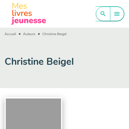
MENU
RECHERCHE
CONTENU
search
menu
PIED DE PAGE
•
•
Accueil
Auteurs
Christine Beigel
Christine Beigel