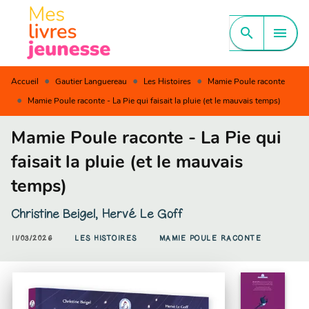
MENU
RECHERCHE
CONTENU
search
menu
PIED DE PAGE
•
•
•
Accueil
Gautier Languereau
Les Histoires
Mamie Poule raconte
•
Mamie Poule raconte - La Pie qui faisait la pluie (et le mauvais temps)
Mamie Poule raconte - La Pie qui
faisait la pluie (et le mauvais
temps)
Christine Beigel
,
Hervé Le Goff
11/03/2026
LES HISTOIRES
MAMIE POULE RACONTE