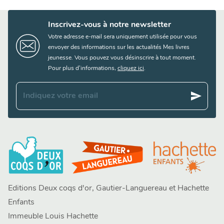
Inscrivez-vous à notre newsletter
Votre adresse e-mail sera uniquement utilisée pour vous
envoyer des informations sur les actualités Mes livres
jeunesse. Vous pouvez vous désinscrire à tout moment.
Pour plus d’informations,
cliquez ici
.
send
Indiquez votre email
Editions Deux coqs d'or, Gautier-Languereau et Hachette
Enfants
Immeuble Louis Hachette