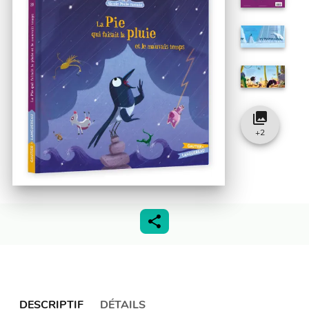
collections
+
2
DESCRIPTIF
DÉTAILS