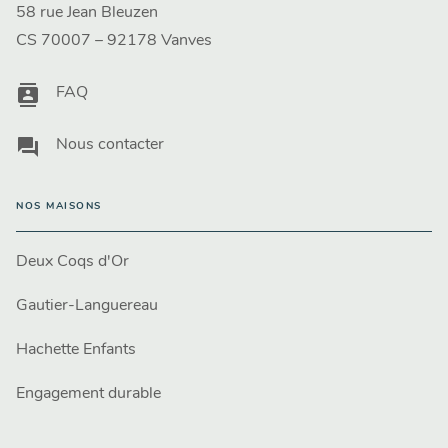
58 rue Jean Bleuzen
CS 70007 – 92178 Vanves
contacts
FAQ
question_answer
Nous contacter
NOS MAISONS
Deux Coqs d'Or
Gautier-Languereau
Hachette Enfants
Engagement durable