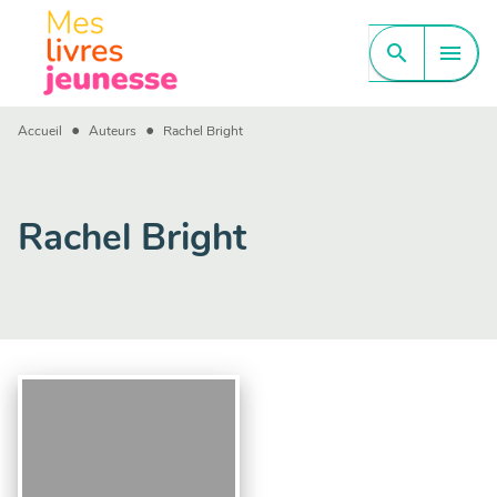
MENU
RECHERCHE
CONTENU
search
menu
PIED DE PAGE
•
•
Accueil
Auteurs
Rachel Bright
Rachel Bright