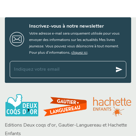
Inscrivez-vous à notre newsletter
Votre adresse e-mail sera uniquement utilisée pour vous
envoyer des informations sur les actualités Mes livres
jeunesse. Vous pouvez vous désinscrire à tout moment.
Pour plus d’informations,
cliquez ici
.
send
Indiquez votre email
Editions Deux coqs d'or, Gautier-Languereau et Hachette
Enfants