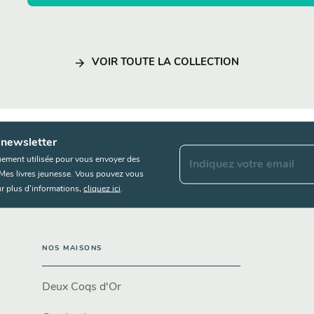
arrow_forward
VOIR TOUTE LA COLLECTION
 newsletter
uement utilisée pour vous envoyer des
Indiquez votre email
s Mes livres jeunesse. Vous pouvez vous
r plus d’informations,
cliquez ici
.
NOS MAISONS
Deux Coqs d'Or