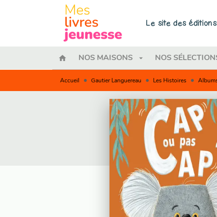
MENU
RECHERCHE
CONTENU
Le site des éditio
home
arrow_drop_down
NOS MAISONS
NOS SÉLECTION
•
•
•
Accueil
Gautier Languereau
Les Histoires
Albums