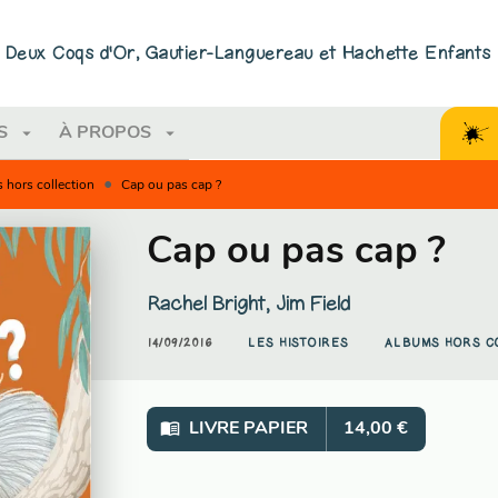
PIED DE PAGE
ns Deux Coqs d'Or, Gautier-Languereau et Hachette Enfants
arrow_drop_down
arrow_drop_down
S
À PROPOS
•
 hors collection
Cap ou pas cap ?
Cap ou pas cap ?
Rachel Bright
,
Jim Field
14/09/2016
LES HISTOIRES
ALBUMS HORS C
menu_book
LIVRE PAPIER
14,00 €