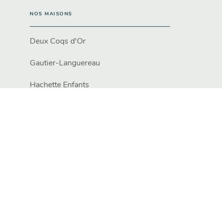
NOS MAISONS
Deux Coqs d'Or
Gautier-Languereau
Hachette Enfants
Engagement durable
ez vos préférences cookies
Mentions légales
Conditions Géné