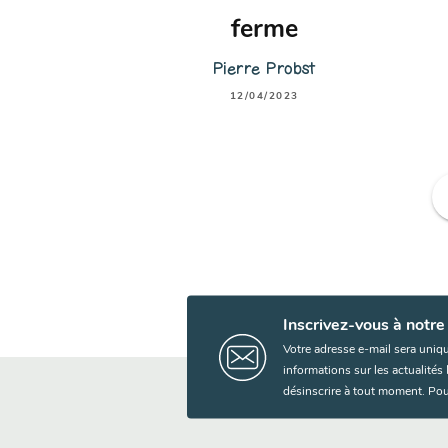
ferme
Pierre Probst
12/04/2023
f
Inscrivez-vous à notre
Votre adresse e-mail sera uniq
informations sur les actualité
désinscrire à tout moment. Pou