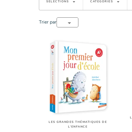
arrow_drop_down
arrow_drop_down
SÉLECTIONS
CATÉGORIES
Trier par
LES GRANDES THÉMATIQUES DE
L'ENFANCE