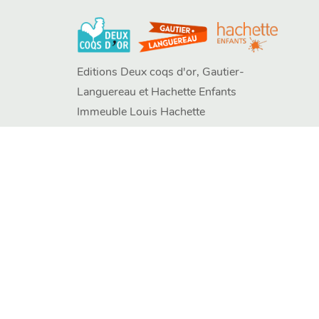
Editions Deux coqs d'or, Gautier-
Languereau et Hachette Enfants
Immeuble Louis Hachette
58 rue Jean Bleuzen
CS 70007 – 92178 Vanves
contacts
FAQ
question_answer
Nous contacter
Charte des Données Personnelles
Paramétr