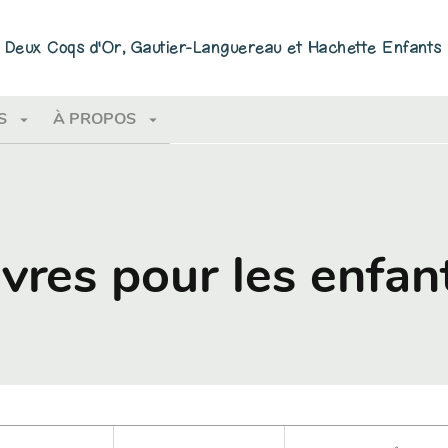
PIED DE PAGE
ns Deux Coqs d'Or, Gautier-Languereau et Hachette Enfants
arrow_drop_down
arrow_drop_down
S
À PROPOS
ivres pour les enfan