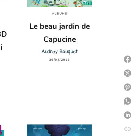
ALBUMS
Le beau jardin de
3D
Capucine
i
Audrey Bouquet
P
26/04/2023
P
P
P
P
link
C