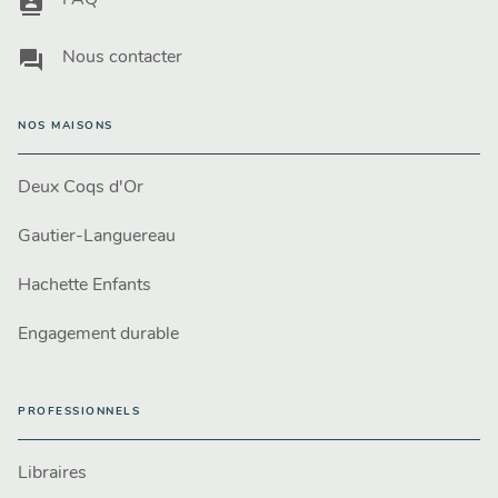
contacts
FAQ
question_answer
Nous contacter
NOS MAISONS
Deux Coqs d'Or
Gautier-Languereau
Hachette Enfants
Engagement durable
PROFESSIONNELS
Libraires