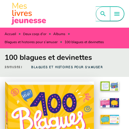
MENU
RECHERCHE
CONTENU
search
menu
PIED DE PAGE
•
•
•
Accueil
Deux coqs d'or
Albums
•
Blagues et histoires pour s'amuser
100 blagues et devinettes
100 blagues et devinettes
20/01/2021
BLAGUES ET HISTOIRES POUR S'AMUSER