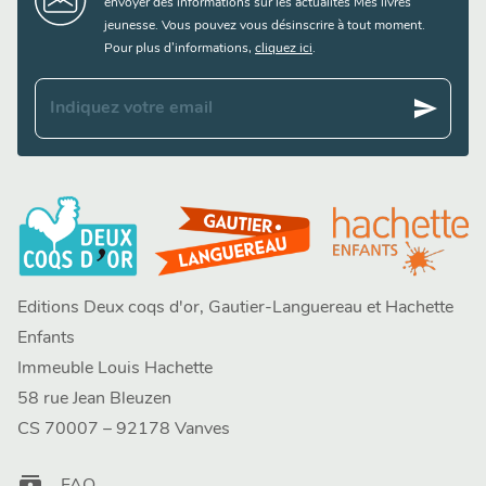
envoyer des informations sur les actualités Mes livres
jeunesse. Vous pouvez vous désinscrire à tout moment.
Pour plus d’informations,
cliquez ici
.
send
Indiquez votre email
Editions Deux coqs d'or, Gautier-Languereau et Hachette
Enfants
Immeuble Louis Hachette
58 rue Jean Bleuzen
CS 70007 – 92178 Vanves