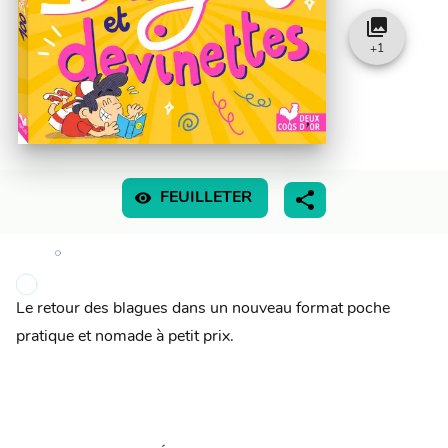
collections
+
1
visibility
FEUILLETER
Le retour des blagues dans un nouveau format poche
pratique et nomade à petit prix.