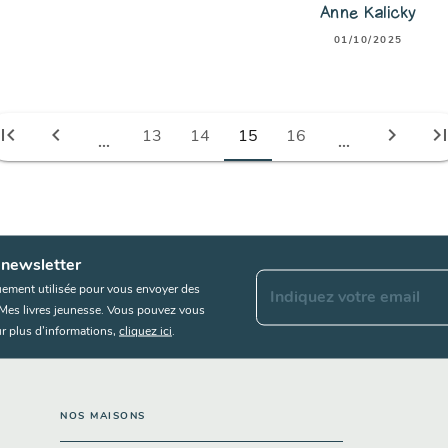
Anne Kalicky
01/10/2025
irst_page
chevron_left
chevron_right
last_pa
13
14
15
16
...
...
 newsletter
uement utilisée pour vous envoyer des
Indiquez votre email
s Mes livres jeunesse. Vous pouvez vous
r plus d’informations,
cliquez ici
.
NOS MAISONS