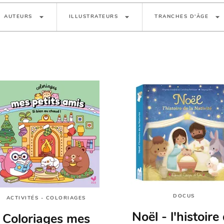
arrow_drop_down
arrow_drop_down
arrow_drop_down
AUTEURS
ILLUSTRATEURS
TRANCHES D'ÂGE
DOCUS
ACTIVITÉS - COLORIAGES
Noël - l'histoire
Coloriages mes