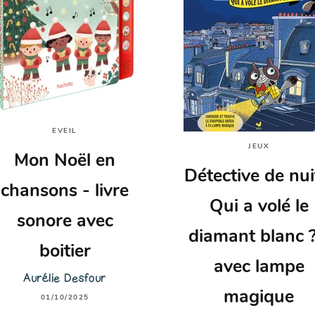
EVEIL
JEUX
Mon Noël en
Détective de nui
chansons - livre
Qui a volé le
sonore avec
diamant blanc ?
boitier
avec lampe
Aurélie Desfour
magique
01/10/2025