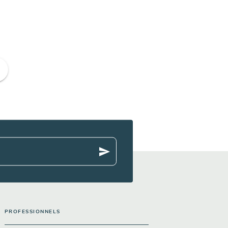
ge
send
PROFESSIONNELS