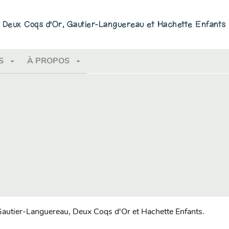
PIED DE PAGE
ns Deux Coqs d'Or, Gautier-Languereau et Hachette Enfants
arrow_drop_down
arrow_drop_down
S
À PROPOS
 Gautier-Languereau, Deux Coqs d'Or et Hachette Enfants.