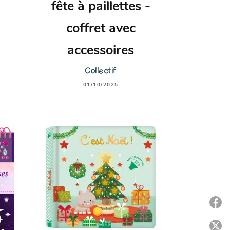
fête à paillettes -
coffret avec
accessoires
Collectif
01/10/2025
P
P