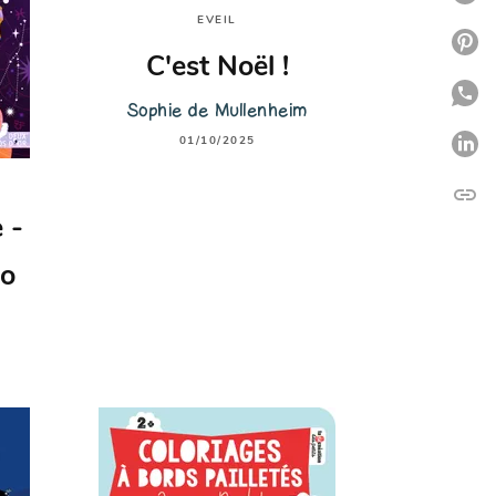
EVEIL
P
C'est Noël !
P
Sophie de Mullenheim
01/10/2025
P
link
C
 -
ro