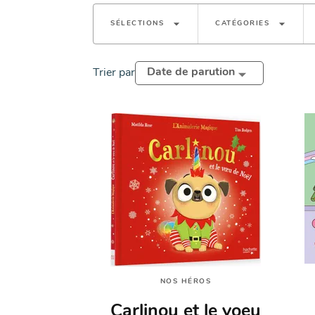
arrow_drop_down
arrow_drop_down
SÉLECTIONS
CATÉGORIES
Date de parution
Trier par
NOS HÉROS
Carlinou et le voeu